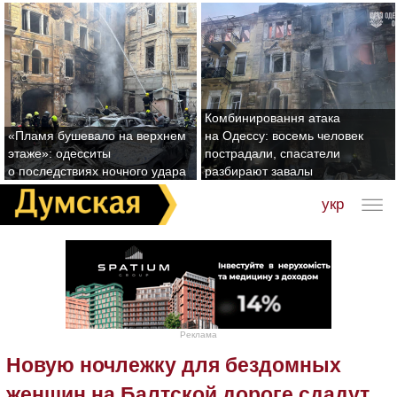
Комбинировання атака
«Пламя бушевало на верхнем
на Одессу: восемь человек
этаже»: одесситы
пострадали, спасатели
о последствиях ночного удара
разбирают завалы
укр
Реклама
Новую ночлежку для бездомных
женщин на Балтской дороге сдадут