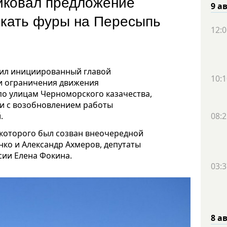
иковал предложение
9 а
скать фуры на Пересыпь
12:0
нил инициированный главой
10:1
и ограничения движения
о улицам Черноморского казачества,
зи с возобновлением работы
.
08:2
 которого был созван внеочередной
нко и Александр Ахмеров, депутаты
сии Елена Фокина.
03:3
8 а