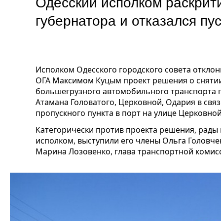
Одесский исполком раскрит
губернатора и отказался пу
Исполком Одесского городского совета откло
ОГА Максимом Куцым проект решения о сняти
большегрузного автомобильного транспорта п
Атамана Головатого, Церковной, Одария в свя
пропускного пункта в порт на улице Церковной
Категорически против проекта решения, рады
исполком, выступили его члены Ольга Головче
Марина Лозовенко, глава транспортной комис