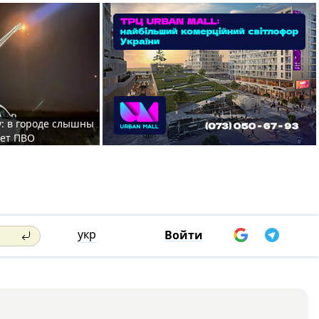
у: в городе слышны
ает ПВО
укр
Войти