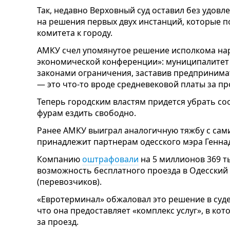
Так, недавно Верховный суд оставил без удов
на решения первых двух инстанций, которые 
комитета к городу.
АМКУ счел упомянутое решение исполкома н
экономической конференции»: муниципалитет
законами ограничения, заставив предпринима
— это что-то вроде средневековой платы за пр
Теперь городским властям придется убрать с
фурам ездить свободно.
Ранее АМКУ выиграл аналогичную тяжбу с сами
принадлежит партнерам одесского мэра Геннад
Компанию
оштрафовали
на 5 миллионов 369 т
возможность бесплатного проезда в Одесский
(перевозчиков).
«Евротерминал» обжаловал это решение в суд
что она предоставляет «комплекс услуг», в кот
за проезд.