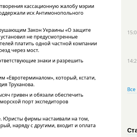
летворения кассационную жалобу мэрии
поддержали иск Антимонопольного
арушающим Закон Украины «О защите
15:0
 установил не предусмотренные
телей платить одной частной компании
оезд через мост.
оответствующие знаки и разрешить
14:2
м «Евротерминалом», который, кстати,
ия Труханова.
Все
ысяч гривен и обязали обеспечить
 морской порт экспедиторов
е. Юристы фирмы настаивали на том,
орый, наряду с другими, входит и оплата
Ст