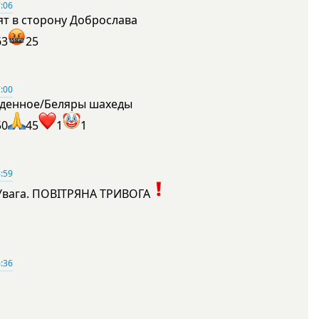
:06
ят в сторону Доброслава
63
25
:00
денное/Беляры шахеды
50
45
1
1
:59
Увага. ПОВІТРЯНА ТРИВОГА
1
:36