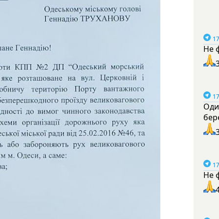
17
Не 
17
Оди
бер
17
Не 