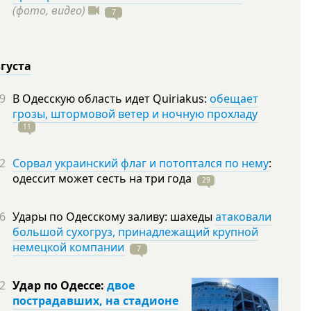
(фото, видео)
7
вгуста
9
В Одесскую область идет Quiriakus:
обещает
грозы, штормовой ветер и ночную прохладу
11
2
Сорвал украинский флаг и потоптался по нему
:
одессит может сесть на три
года
29
6
Удары по Одесскому заливу: шахеды
атаковали
большой сухогруз, принадлежащий крупной
немецкой компании
7
2
Удар по Одессе:
двое
пострадавших, на стадионе