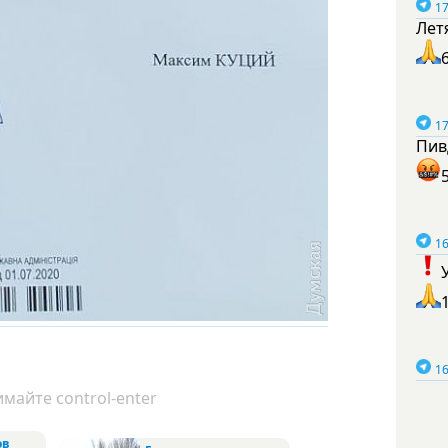
17
Лет
17
Пив
16
16
майте control-enter
ов