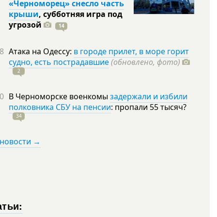
«Черноморец» снесло часть
крыши
, субботняя игра под
угрозой
14
8
Атака на Одессу:
в городе прилет, в море горит
судно, есть пострадавшие
(обновлено, фото)
2
0
В Черноморске военкомы
задержали и избили
полковника СБУ на пенсии
: пропали 55
тысяч?
34
 новости →
атьи: