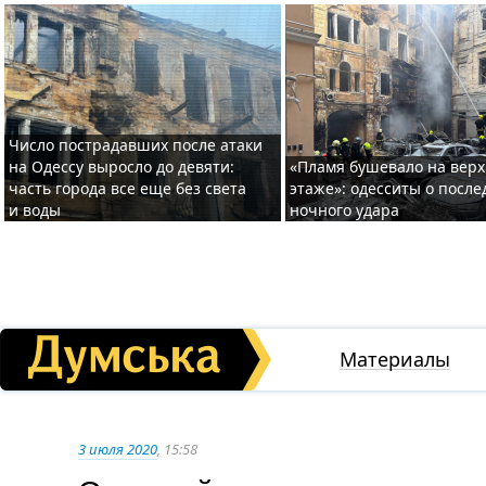
Число пострадавших после атаки
на Одессу выросло до девяти:
«Пламя бушевало на вер
часть города все еще без света
этаже»: одесситы о после
и воды
ночного удара
Материалы
3 июля 2020
, 15:58