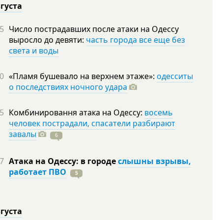
вгуста
5
Число пострадавших после атаки на Одессу
выросло до девяти:
часть города все еще без
света и воды
0
«Пламя бушевало на верхнем этаже»:
одесситы
о последствиях ночного удара
5
Комбинировання атака на Одессу:
восемь
человек пострадали, спасатели разбирают
завалы
6
7
Атака на Одессу: в городе
слышны взрывы,
работает ПВО
5
вгуста