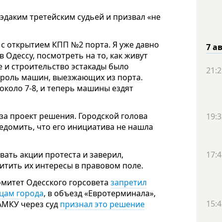
эдаким третейским судьей и призвал «не
 с открытием КПП №2 порта. Я уже давно
7 а
Одессу, посмотреть на то, как живут
ле и строительство эстакады было
21:2
троль машин, выезжающих из порта.
около 7-8, и теперь машины ездят
 за проект решения. Городской голова
19:3
едомить, что его инициатива не нашла
вать акции протеста и заверил,
17:4
итить их интересы в правовом поле.
омитет Одесского горсовета
запретил
ицам города
, в объезд «Евротерминала»,
15:4
 АМКУ через суд
признал это решение