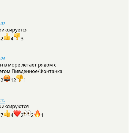
:32
фиксируется
32
4
3
:26
н в море летает рядом с
егом Пивденное/Фонтанка
32
12
1
:15
фиксируются
47
4
2
2
1