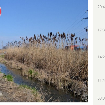
20:4
17:3
14:2
11:4
08:3