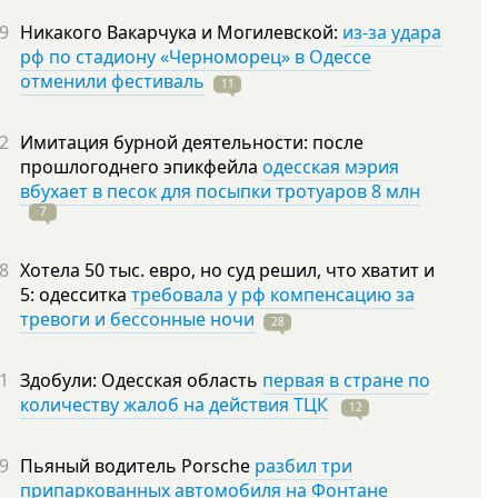
9
Никакого Вакарчука и Могилевской:
из-за удара
рф по стадиону «Черноморец» в Одессе
отменили фестиваль
11
2
Имитация бурной деятельности: после
прошлогоднего эпикфейла
одесская мэрия
вбухает в песок для посыпки тротуаров 8 млн
7
8
Хотела 50 тыс. евро, но суд решил, что хватит и
5: одесситка
требовала у рф компенсацию за
тревоги и бессонные ночи
28
1
Здобули: Одесская область
первая в стране по
количеству жалоб на действия ТЦК
12
9
Пьяный водитель Porsche
разбил три
припаркованных автомобиля на Фонтане