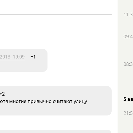
11:3
09:4
2013, 19:09
+1
08:3
+2
5 а
, хотя многие привычно считают улицу
21:5