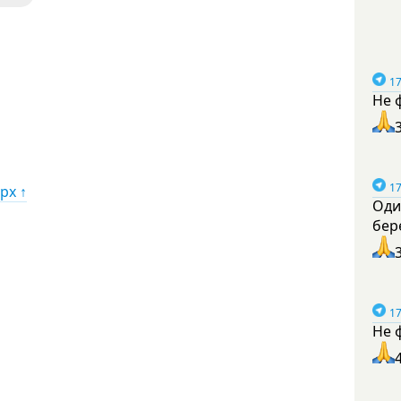
17
Не 
17
рх ↑
Оди
бер
17
Не 