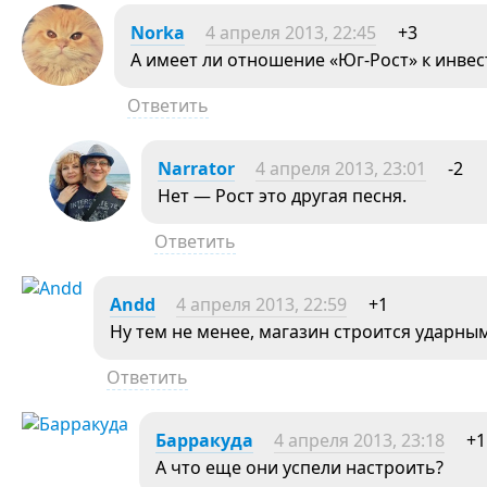
Norka
4 апреля 2013, 22:45
+3
А имеет ли отношение «Юг-Рост» к инве
Ответить
Narrator
4 апреля 2013, 23:01
-2
Нет — Рост это другая песня.
Ответить
Andd
4 апреля 2013, 22:59
+1
Ну тем не менее, магазин строится ударны
Ответить
Барракуда
4 апреля 2013, 23:18
+1
А что еще они успели настроить?