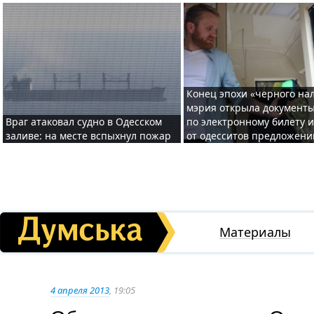
Конец эпохи «черного нал
мэрия открыла документ
Враг атаковал судно в Одесском
по электронному билету 
заливе: на месте вспыхнул пожар
от одесситов предложени
Материалы
4 апреля 2013
, 19:05