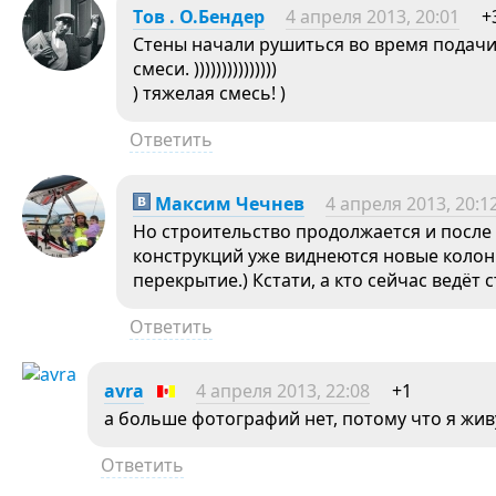
Tов . О.Бендер
4 апреля 2013, 20:01
+
Стены начали рушиться во время подачи
смеси. )))))))))))))))
) тяжелая смесь! )
Ответить
Максим Чечнев
4 апреля 2013, 20:1
Но строительство продолжается и посл
конструкций уже виднеются новые колон
перекрытие.) Кстати, а кто сейчас ведёт 
Ответить
avra
4 апреля 2013, 22:08
+1
а больше фотографий нет, потому что я жив
Ответить