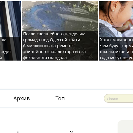
После «волшебного пенделя»:
а»:
громада под Одессой тратит
Хотят макароны
ы
6 миллионов на ремонт
чем будут корм
и ждет
«ничейного» коллектора из-за
школьников и п
й
фекального скандала
года могут не у
Архив
Топ