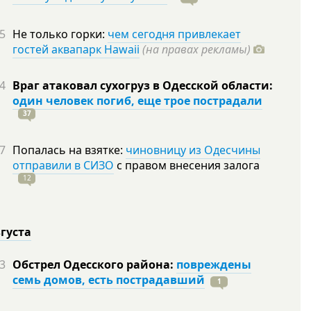
5
Не только горки:
чем сегодня привлекает
гостей аквапарк Hawaii
(на правах рекламы)
4
Враг атаковал сухогруз в Одесской области:
один человек погиб, еще трое пострадали
37
7
Попалась на взятке:
чиновницу из Одесчины
отправили в СИЗО
с правом внесения залога
12
вгуста
3
Обстрел Одесского района:
повреждены
семь домов, есть пострадавший
1