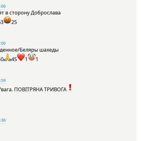
:06
ят в сторону Доброслава
63
25
:00
денное/Беляры шахеды
50
45
1
1
:59
Увага. ПОВІТРЯНА ТРИВОГА
1
:36