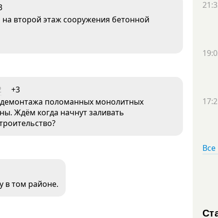
21:3
3
 на второй этаж сооружения бетонной
19:0
2
+3
17:2
е демонтажа поломанных монолитных
ны. Ждём когда начнут заливать
строительство?
Все
у в том районе.
Ст