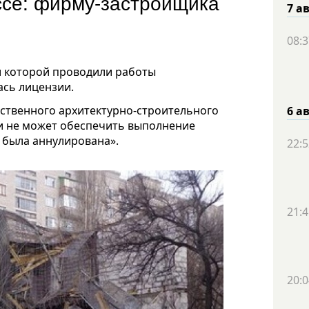
ссе: фирму-застройщика
7 а
08:3
и которой проводили работы
ась лицензии.
рственного архитектурно-строительного
6 а
ти не может обеспечить выполнение
я была аннулирована».
22:5
21:4
20:0