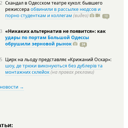
2
Скандал в Одесском театре кукол: бывшего
режиссера
обвинили в рассылке нюдсов и
порно студенткам и коллегам
(видео)
10
3
«Никаких альтернатив не появится»: как
удары по портам Большой Одессы
обрушили зерновой рынок
24
5
Цирк на льоду представляє «Крижаний Оскар»:
шоу, де трюки виконуються без дублерів та
монтажних склейок
(на правах реклами)
 новости →
атьи: