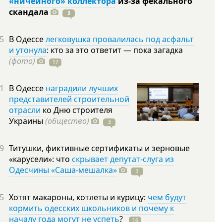
«ничейного» коллектора
из-за фекального
скандала
3
5
В Одессе
легковушка провалилась под асфальт
и утонула
: кто за это ответит — пока загадка
(фото)
17
1
В Одессе
наградили лучших
представителей строительной
отрасли
ко Дню строителя
Украины
(общество)
3
9
Титушки, фиктивные сертификаты и зерновые
«карусели»: что
скрывает депутат-слуга из
Одесчины «Саша-мешалка»
3
5
Хотят макароны, котлеты и курицу:
чем будут
кормить одесских школьников и почему к
началу года могут не успеть
?
16