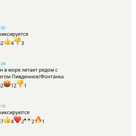
:32
фиксируется
32
4
3
:26
н в море летает рядом с
егом Пивденное/Фонтанка
32
12
1
:15
фиксируются
47
4
2
2
1