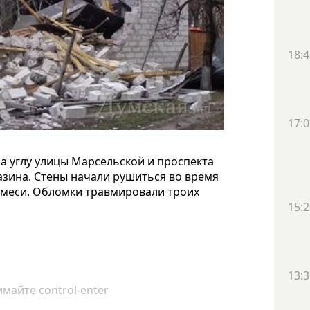
18:4
17:0
а углу улицы Марсельской и проспекта
азина. Стены начали рушиться во время
смеси. Обломки травмировали троих
15:2
13:3
майте control-enter