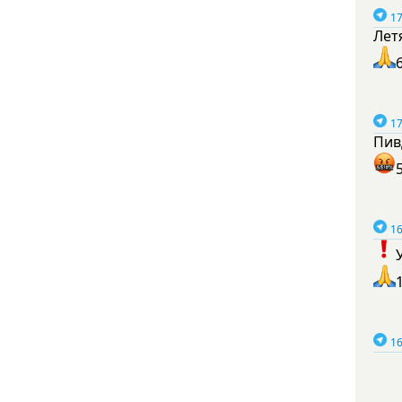
17
Лет
17
Пив
16
16