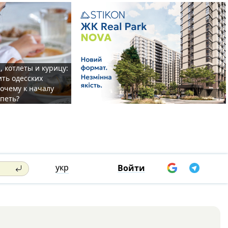
, котлеты и курицу:
ить одесских
очему к началу
спеть?
укр
Войти