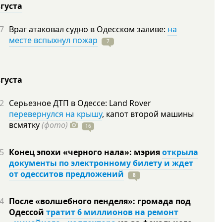
вгуста
7
Враг атаковал судно в Одесском заливе:
на
месте вспыхнул пожар
7
вгуста
2
Серьезное ДТП в Одессе: Land Rover
перевернулся на крышу
, капот второй машины
всмятку
(фото)
16
5
Конец эпохи «черного нала»: мэрия
открыла
документы по электронному билету и ждет
от одесситов предложений
8
4
После «волшебного пенделя»: громада под
Одессой
тратит 6 миллионов на ремонт