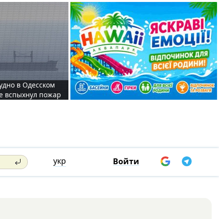
судно в Одесском
те вспыхнул пожар
укр
Войти