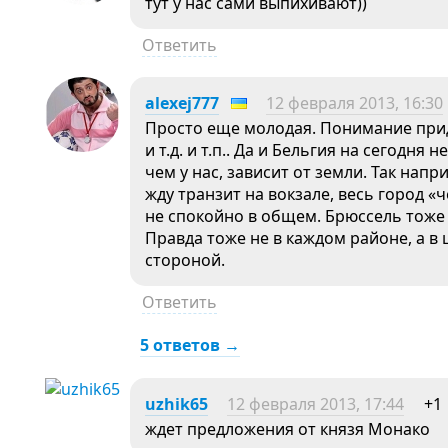
тут у нас сами выпихивают))
Ответить
alexej777
12 февраля 2013, 16:30
Просто еще молодая. Понимание приде
и т.д. и т.п.. Да и Бельгия на сегодн
чем у нас, зависит от земли. Так напр
жду транзит на вокзале, весь город «
не спокойно в общем. Брюссель тоже 
Правда тоже не в каждом районе, а в
стороной.
Ответить
5 ответов →
uzhik65
12 февраля 2013, 17:44
+1
ждет предложения от князя Монако