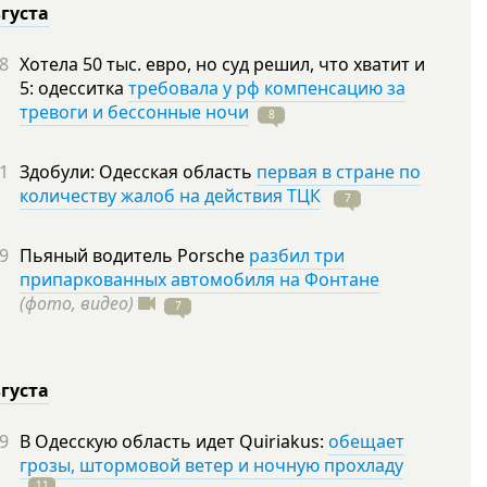
вгуста
8
Хотела 50 тыс. евро, но суд решил, что хватит и
5: одесситка
требовала у рф компенсацию за
тревоги и бессонные ночи
8
1
Здобули: Одесская область
первая в стране по
количеству жалоб на действия ТЦК
7
9
Пьяный водитель Porsche
разбил три
припаркованных автомобиля на Фонтане
(фото, видео)
7
вгуста
9
В Одесскую область идет Quiriakus:
обещает
грозы, штормовой ветер и ночную прохладу
11