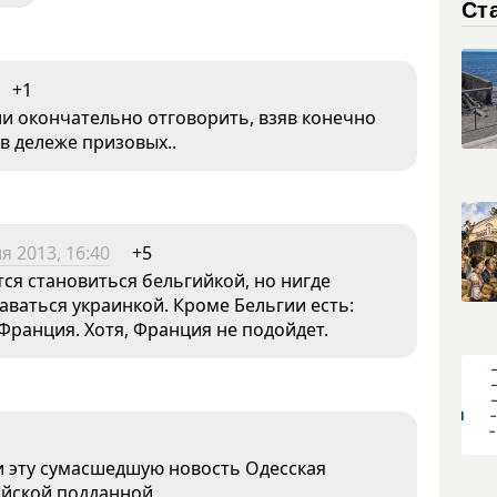
Ст
+1
ли окончательно отговорить, взяв конечно
в дележе призовых..
я 2013, 16:40
+5
тся становиться бельгийкой, но нигде
таваться украинкой. Кроме Бельгии есть:
Франция. Хотя, Франция не подойдет.
и эту сумасшедшую новость Одесская
ийской подданной