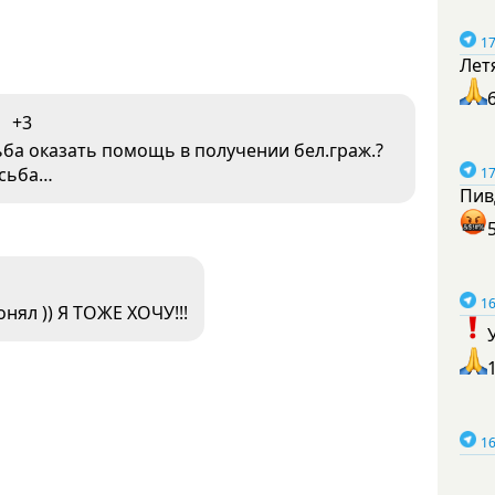
17
Лет
+3
ба оказать помощь в получении бел.граж.?
осьба…
17
Пив
16
онял )) Я ТОЖЕ ХОЧУ!!!
16