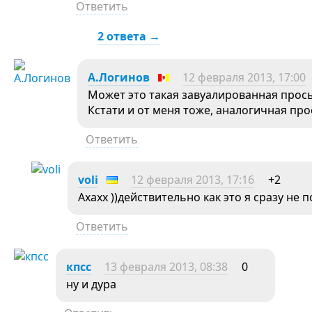
Ответить
2 ответа →
А.Логинов
12 февраля 2013, 17:00
Может это такая завуалированная прось
Кстати и от меня тоже, аналогичная пр
Ответить
voli
12 февраля 2013, 17:16
+2
Ахахх ))действительно как это я сразу не п
Ответить
кпсс
13 февраля 2013, 08:38
0
ну и дура