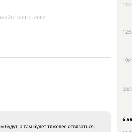
14:2
майте control-enter
12:5
10:4
08:3
6 а
 будут, а там будет тяжелее отвязаться,