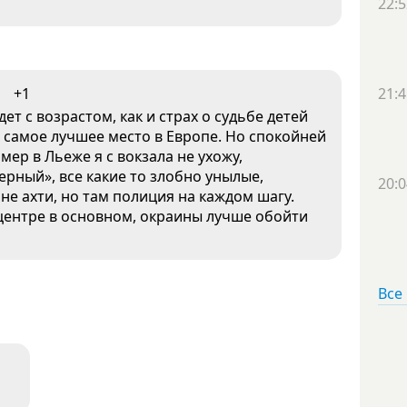
22:5
+1
21:4
т с возрастом, как и страх о судьбе детей
я не самое лучшее место в Европе. Но спокойней
имер в Льеже я с вокзала не ухожу,
черный», все какие то злобно унылые,
20:0
не ахти, но там полиция на каждом шагу.
 центре в основном, окраины лучше обойти
Все