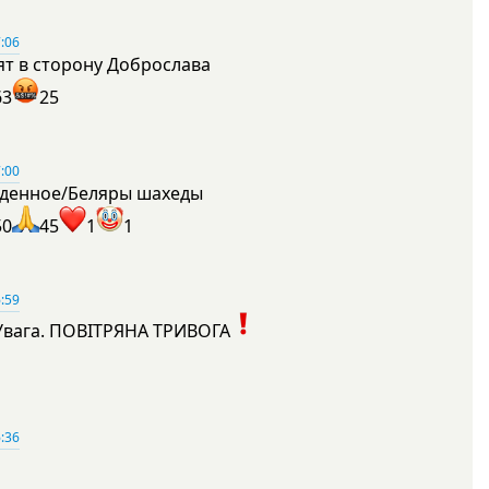
:06
ят в сторону Доброслава
63
25
:00
денное/Беляры шахеды
50
45
1
1
:59
Увага. ПОВІТРЯНА ТРИВОГА
1
:36