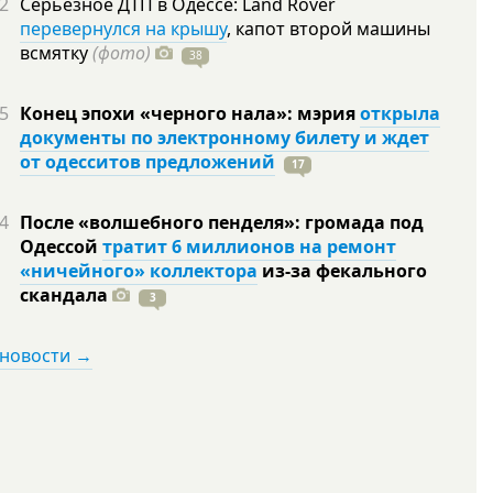
2
Серьезное ДТП в Одессе: Land Rover
перевернулся на крышу
, капот второй машины
всмятку
(фото)
38
5
Конец эпохи «черного нала»: мэрия
открыла
документы по электронному билету и ждет
от одесситов предложений
17
4
После «волшебного пенделя»: громада под
Одессой
тратит 6 миллионов на ремонт
«ничейного» коллектора
из-за фекального
скандала
3
 новости →