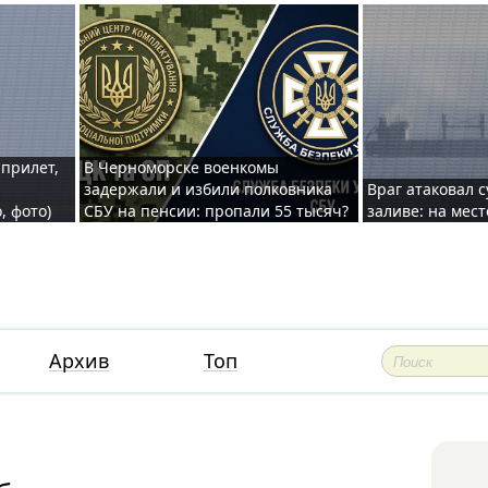
 прилет,
В Черноморске военкомы
задержали и избили полковника
Враг атаковал 
, фото)
СБУ на пенсии: пропали 55 тысяч?
заливе: на мес
Архив
Топ