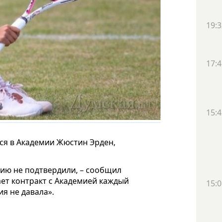
19:3
17:4
15:4
тся в Академии Жюстин Эрден,
ию не подтвердили, – сообщил
ет контракт с Академией каждый
15:0
ия не давала».