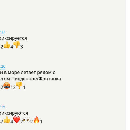
:32
фиксируется
32
4
3
:26
н в море летает рядом с
егом Пивденное/Фонтанка
32
12
1
:15
фиксируются
47
4
2
2
1