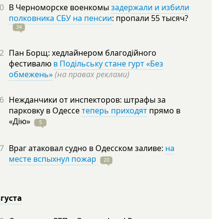
0
В Черноморске военкомы
задержали и избили
полковника СБУ на пенсии
: пропали 55
тысяч?
34
2
Пан Борщ: хедлайнером благодійного
фестивалю
в Подільську стане гурт «Без
обмежень»
(на правах реклами)
6
Нежданчики от инспекторов: штрафы за
парковку в Одессе
теперь приходят
прямо в
«Дію»
5
7
Враг атаковал судно в Одесском заливе:
на
месте вспыхнул пожар
20
вгуста