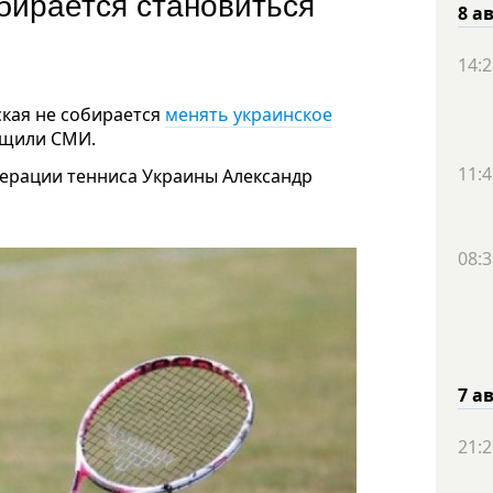
бирается становиться
8 а
14:2
ская не собирается
менять украинское
бщили СМИ.
11:4
ерации тенниса Украины Александр
08:3
7 а
21:2