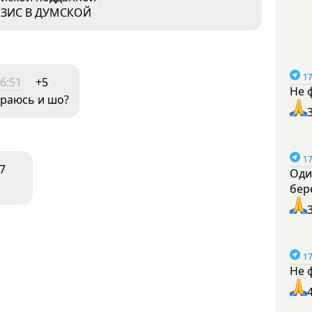
ИЗИС В ДУМСКОЙ
17
6:51
+5
Не 
ираюсь и шо?
17
7
Оди
бер
17
Не 