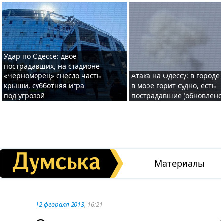
Удар по Одессе: двое
пострадавших, на стадионе
«Черноморец» снесло часть
Атака на Одессу: в городе
крыши, субботняя игра
в море горит судно, есть
под угрозой
пострадавшие (обновлено
Материалы
12 февраля 2013
, 16:21