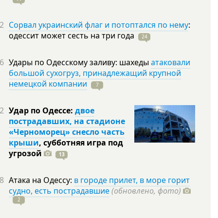
2
Сорвал украинский флаг и потоптался по нему
:
одессит может сесть на три
года
24
6
Удары по Одесскому заливу: шахеды
атаковали
большой сухогруз, принадлежащий крупной
немецкой компании
7
2
Удар по Одессе:
двое
пострадавших, на стадионе
«Черноморец» снесло часть
крыши
, субботняя игра под
угрозой
13
8
Атака на Одессу:
в городе прилет, в море горит
судно, есть пострадавшие
(обновлено, фото)
2