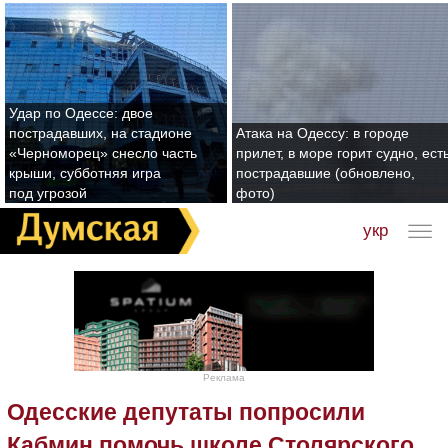
Удар по Одессе: двое
пострадавших, на стадионе
Атака на Одессу: в городе
«Черноморец» снесло часть
прилет, в море горит судно, ест
крыши, субботняя игра
пострадавшие (обновлено,
под угрозой
фото)
укр
Реклама
Одесские депутаты попросили
Кабмин помочь школе Столярского,