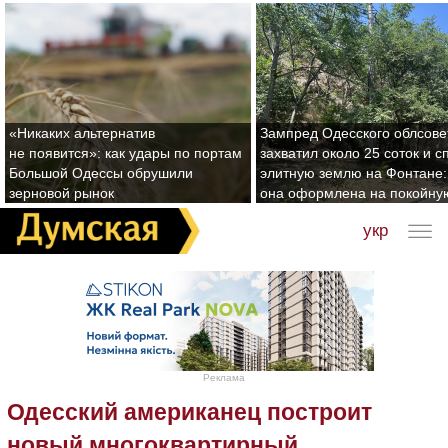
«Никаких альтернатив
Зампред Одесского облсове
не появится»: как удары по портам
захватил около 25 соток и с
Большой Одессы обрушили
элитную землю на Фонтане:
зерновой рынок
она оформлена на покойну
укр
Реклама
Одесский американец построит
новый многоквартирный