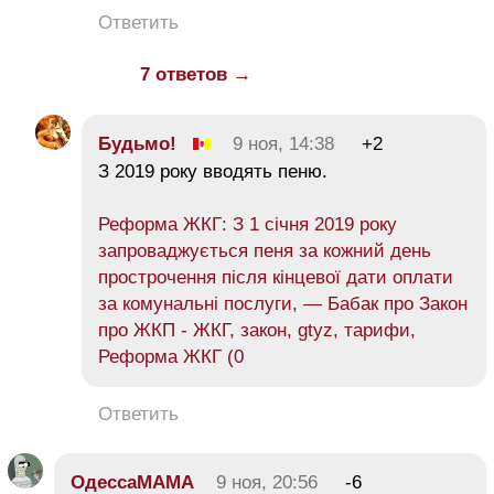
Ответить
7 ответов →
Будьмо!
9 ноя, 14:38
+2
З 2019 року вводять пеню.
Реформа ЖКГ: З 1 січня 2019 року
запроваджується пеня за кожний день
прострочення після кінцевої дати оплати
за комунальні послуги, — Бабак про Закон
про ЖКП - ЖКГ, закон, gtyz, тарифи,
Реформа ЖКГ (0
Ответить
ОдессаМАМА
9 ноя, 20:56
-6