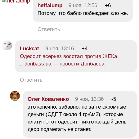
heffalump
9 ноя, 12:56
+6
Потому что бабло побеждает зло же.
Ответить
Luckcat
9 ноя, 13:16
+4
Одессит всерьез восстал против ЖЕКа
:: donbass.ua — новости Донбасса
Ответить
Олег Коваленко
9 ноя, 13:36
-5
это конечно, забавно, но за те скромные
деньги (СДПТ около 4 грн\м2), которые
платит этот одессит, никто каждый день
двор подметать не станет.