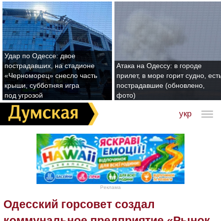
Удар по Одессе: двое
пострадавших, на стадионе
Атака на Одессу: в городе
«Черноморец» снесло часть
прилет, в море горит судно, ест
крыши, субботняя игра
пострадавшие (обновлено,
под угрозой
фото)
укр
Реклама
Одесский горсовет создал
коммунальное предприятие «Рынок