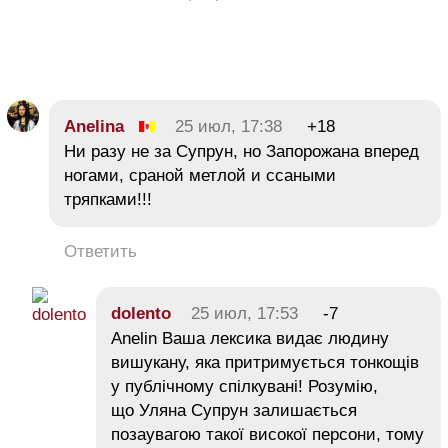
Anelina
25 июл, 17:38
+18
Ни разу не за Супрун, но Запорожана вперед
ногами, сраной метлой и ссаными
тряпками!!!
Ответить
dolento
25 июл, 17:53
-7
Anelin Ваша лексика видає людину
вишукану, яка притримується тонкощів
у публічному спілкувані! Розумію,
що Уляна Супрун залишається
позаувагою такої високої персони, тому