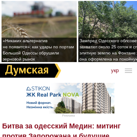
«Никаких альтернатив
Зампред Одесского облсове
не появится»: как удары по портам
захватил около 25 соток и с
Большой Одессы обрушили
элитную землю на Фонтане:
зерновой рынок
она оформлена на покойну
укр
Реклама
Битва за одесский Медин: митинг
против Запорожана и будущие