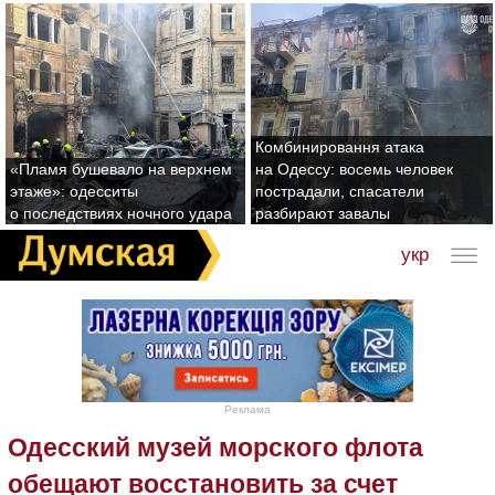
Комбинировання атака
«Пламя бушевало на верхнем
на Одессу: восемь человек
этаже»: одесситы
пострадали, спасатели
о последствиях ночного удара
разбирают завалы
укр
Реклама
Одесский музей морского флота
обещают восстановить за счет