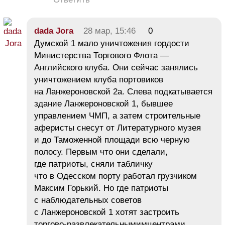
dada Jora
28 мар, 15:46
0
Думской 1 мало уничтожения гордости
Министерства Торгового Флота —
Английского клуба. Они сейчас занялись
уничтожением клуба портовиков
на Ланжероновской 2а. Слева подкатывается
здание Ланжероновской 1, бывшее
управлением ЧМП, а затем строительные
аферисты снесут от Литературного музея
и до Таможенной площади всю черную
полосу. Первым что они сделали,
где патриоты, сняли табличку
что в Одесском порту работал грузчиком
Максим Горький. Но где патриоты
с наблюдательных советов
с Ланжероновской 1 хотят застроить
торгово-развлекательнымимцентрами