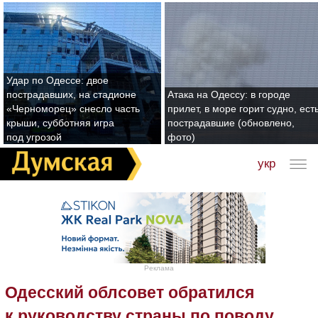
Удар по Одессе: двое
пострадавших, на стадионе
Атака на Одессу: в городе
«Черноморец» снесло часть
прилет, в море горит судно, ест
крыши, субботняя игра
пострадавшие (обновлено,
под угрозой
фото)
укр
Реклама
Одесский облсовет обратился
к руководству страны по поводу