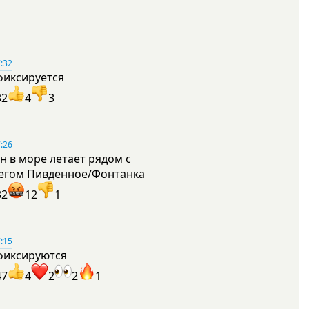
:32
фиксируется
32
4
3
:26
н в море летает рядом с
егом Пивденное/Фонтанка
32
12
1
:15
фиксируются
47
4
2
2
1