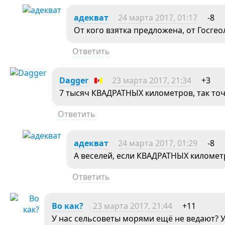
адекват
24 марта 2017, 01:17
-8
От кого взятка предложена, от Госгео
Ответить
Dagger
23 марта 2017, 21:34
+3
7 тысяч КВАДРАТНЫХ километров, так точ
Ответить
адекват
24 марта 2017, 01:29
-8
А веселей, если КВАДРАТНЫХ километ
Ответить
Во как?
23 марта 2017, 21:44
+11
У нас сельсоветы морями ещё не ведают? У