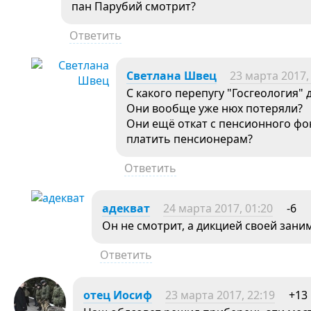
пан Парубий смотрит?
Ответить
Светлана Швец
23 марта 2017,
С какого перепугу "Госгеология"
Они вообще уже нюх потеряли?
Они ещё откат с пенсионного фо
платить пенсионерам?
Ответить
адекват
24 марта 2017, 01:20
-6
Он не смотрит, а дикцией своей зани
Ответить
отец Иосиф
23 марта 2017, 22:19
+13