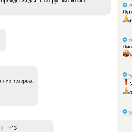
орождения для своих русских хозяев,
17
Лет
17
Пив
16
нние резервы.
16
29
+13