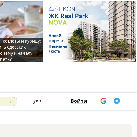
, котлеты и курицу:
ить одесских
очему к началу
спеть?
укр
Войти