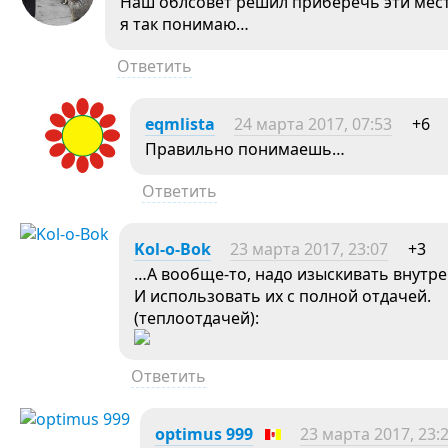
Наш облсовет решил приберечь эти мест
я так понимаю…
Ответить
eqmlista
24 марта 2017, 07:53
+6
Правильно понимаешь…
Ответить
Kol-o-Bok
23 марта 2017, 23:07
+3
…А вообще-то, надо изыскивать внутре
И использовать их с полной отдачей.
(теплоотдачей):
Ответить
optimus 999
23 марта 2017, 23: