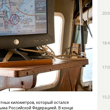
20:0
18:4
17:0
15:2
атных километров, который остался
рыма Российской Федерацией. В конце