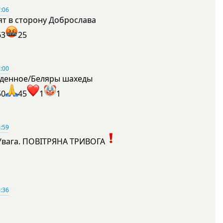
:06
ят в сторону Доброслава
63
25
:00
денное/Беляры шахеды
50
45
1
1
:59
Увага. ПОВІТРЯНА ТРИВОГА
1
:36