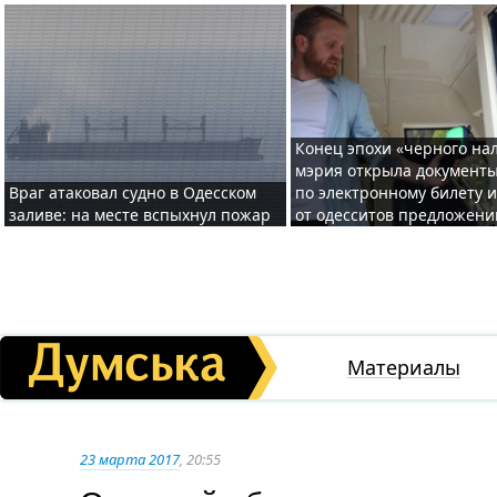
Конец эпохи «черного нал
мэрия открыла документ
Враг атаковал судно в Одесском
по электронному билету 
заливе: на месте вспыхнул пожар
от одесситов предложени
Материалы
23 марта 2017
, 20:55