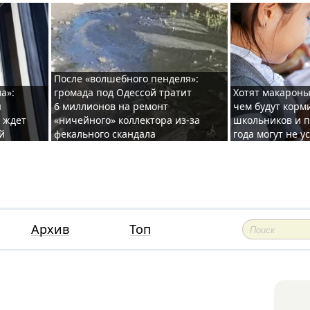
После «волшебного пенделя»:
а»:
громада под Одессой тратит
Хотят макароны
ы
6 миллионов на ремонт
чем будут корм
и ждет
«ничейного» коллектора из-за
школьников и п
й
фекального скандала
года могут не у
Архив
Топ