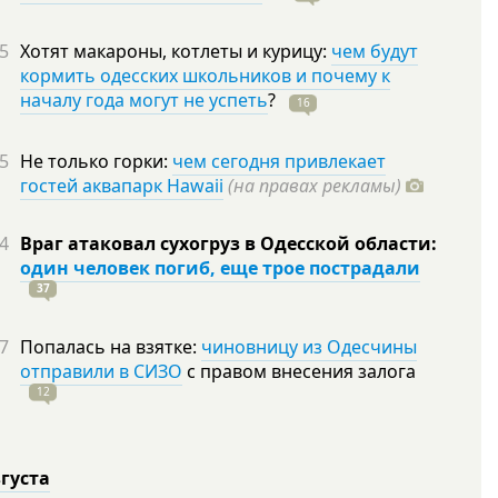
5
Хотят макароны, котлеты и курицу:
чем будут
кормить одесских школьников и почему к
началу года могут не успеть
?
16
5
Не только горки:
чем сегодня привлекает
гостей аквапарк Hawaii
(на правах рекламы)
4
Враг атаковал сухогруз в Одесской области:
один человек погиб, еще трое пострадали
37
7
Попалась на взятке:
чиновницу из Одесчины
отправили в СИЗО
с правом внесения залога
12
вгуста