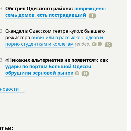
3
Обстрел Одесского района:
повреждены
семь домов, есть пострадавший
1
2
Скандал в Одесском театре кукол: бывшего
режиссера
обвинили в рассылке нюдсов и
порно студенткам и коллегам
(видео)
10
3
«Никаких альтернатив не появится»: как
удары по портам Большой Одессы
обрушили зерновой рынок
24
 новости →
атьи: