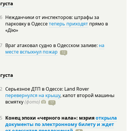
вгуста
6
Нежданчики от инспекторов: штрафы за
парковку в Одессе
теперь приходят
прямо в
«Дію»
7
Враг атаковал судно в Одесском заливе:
на
месте вспыхнул пожар
12
вгуста
2
Серьезное ДТП в Одессе: Land Rover
перевернулся на крышу
, капот второй машины
всмятку
(фото)
17
5
Конец эпохи «черного нала»: мэрия
открыла
документы по электронному билету и ждет
от одесситов предложений