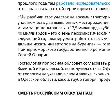
прошлого года там
работало исследовательско
что запасы газа на этой территории составляю
«Мы разбили этот участок на восемь структур 
участком есть два выявленных месторождения
и там защищены запасы в 17,5 миллиарда кубом
40 миллиардов – это очень пессимистический
следующий год планируем отработать весь уча
дальше искать инверторов на бурение», — гов
Причерноморского государственного региона
Сергей Ошарин.
Госгеология попросила облсовет согласовать 
Змеиной и Крыловской, но получила отказ. О
от геологии не указали в своей заявке, скольк
в Одесской области, какой, грубо говоря, про
СМЕРТЬ РОССИЙСКИМ ОККУПАНТАМ!