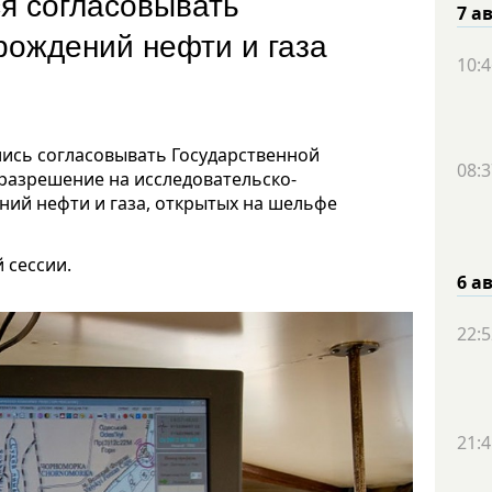
ся согласовывать
7 а
рождений нефти и газа
10:4
лись согласовывать Государственной
08:3
разрешение на исследовательско-
ий нефти и газа, открытых на шельфе
 сессии.
6 а
22:5
21:4