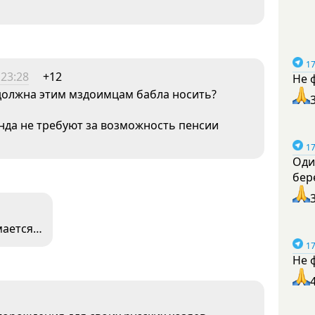
17
 23:28
+12
Не 
 должна этим мздоимцам бабла носить?
нда не требуют за возможность пенсии
17
Оди
бер
мается…
17
Не 