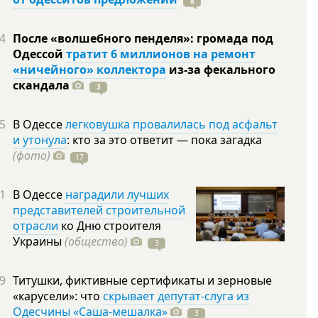
8
4
После «волшебного пенделя»: громада под
Одессой
тратит 6 миллионов на ремонт
«ничейного» коллектора
из-за фекального
скандала
3
5
В Одессе
легковушка провалилась под асфальт
и утонула
: кто за это ответит — пока загадка
(фото)
17
1
В Одессе
наградили лучших
представителей строительной
отрасли
ко Дню строителя
Украины
(общество)
3
9
Титушки, фиктивные сертификаты и зерновые
«карусели»: что
скрывает депутат-слуга из
Одесчины «Саша-мешалка»
3