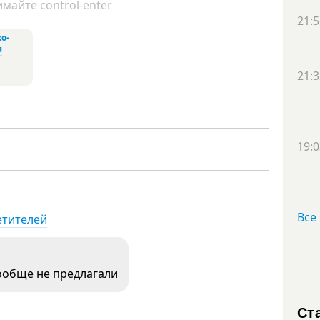
майте control-enter
21:5
о-
я
21:3
19:0
Все
етителей
вообще не предлагали
Ст