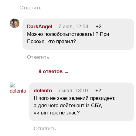
Ответить
DarkAngel
7 июл, 12:53
+2
Можно полюбопытствовать! ? При
Порохе, кто правил?
Ответить
9 ответов →
dolento
7 июл, 13:10
+2
Нічого не знає зелений президент,
а для чого лейтенант із СБУ,
чи він теж не знає?
Ответить