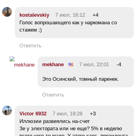
kostalevskiy
7 июл, 16:12
+4
Голос вопрошающего как у наркомана со
стажем ;)
Ответить
mekhane
7 июл, 22:01
-4
Это Осинский, томный паренек.
Ответить
Victor 6932
7 июл, 19:28
+3
Иллюзии развеялись на-счет
Зе у элехтората или не еще? 5% в неделю
всего чего-то мало. У этого хаос- президента