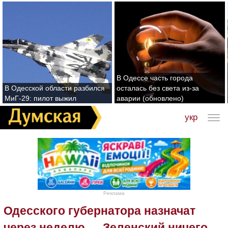
В Одессе часть города
В Одесской области разбился
осталась без света из-за
МиГ-29: пилот выжил
аварии (обновлено)
укр
Реклама
Одесского губернатора назначат
через неделю — Зеленский ничего