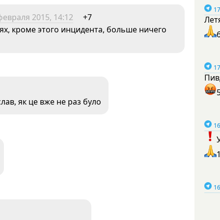
17
февраля 2015, 14:12
+7
Лет
иях, кроме этого инцидента, больше ничего
17
Пив
лав, як це вже не раз було
16
16