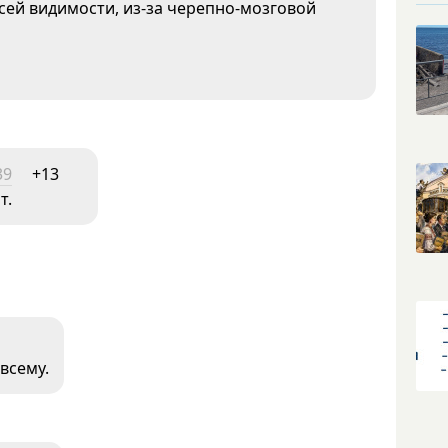
сей видимости, из-за черепно-мозговой
39
+13
т.
 всему.