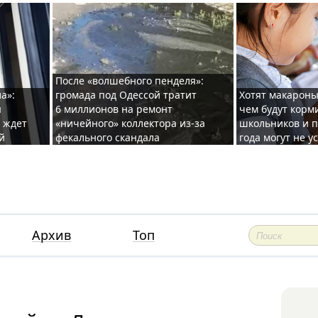
После «волшебного пенделя»:
а»:
громада под Одессой тратит
Хотят макароны
ы
6 миллионов на ремонт
чем будут корм
и ждет
«ничейного» коллектора из-за
школьников и п
й
фекального скандала
года могут не у
Архив
Топ