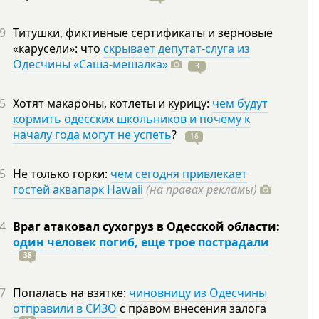
9
Титушки, фиктивные сертификаты и зерновые
«карусели»: что
скрывает депутат-слуга из
Одесчины «Саша-мешалка»
3
5
Хотят макароны, котлеты и курицу:
чем будут
кормить одесских школьников и почему к
началу года могут не успеть
?
16
5
Не только горки:
чем сегодня привлекает
гостей аквапарк Hawaii
(на правах рекламы)
4
Враг атаковал сухогруз в Одесской области:
один человек погиб, еще трое пострадали
38
7
Попалась на взятке:
чиновницу из Одесчины
отправили в СИЗО
с правом внесения залога