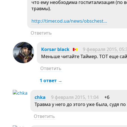
что ему необходима госпитализация (по в
травмы).
http://timer.od.ua/news/obschest…
Ответить
Korsar black
9 февраля 2015, 05:
Меньше читайте Таймер. ТОТ еще сай
Ответить
1 ответ →
chka
9 февраля 2015, 11:04
+6
Травма у него до этого уже была, судя по
Ответить