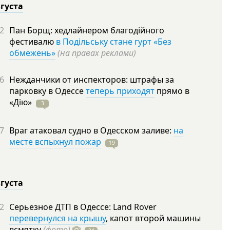
вгуста
2
Пан Борщ: хедлайнером благодійного
фестивалю
в Подільську стане гурт «Без
обмежень»
(на правах реклами)
6
Нежданчики от инспекторов: штрафы за
парковку в Одессе
теперь приходят
прямо в
«Дію»
3
7
Враг атаковал судно в Одесском заливе:
на
месте вспыхнул пожар
19
вгуста
2
Серьезное ДТП в Одессе: Land Rover
перевернулся на крышу
, капот второй машины
всмятку
(фото)