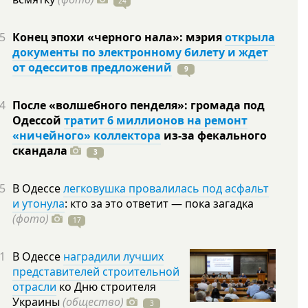
24
5
Конец эпохи «черного нала»: мэрия
открыла
документы по электронному билету и ждет
от одесситов предложений
9
4
После «волшебного пенделя»: громада под
Одессой
тратит 6 миллионов на ремонт
«ничейного» коллектора
из-за фекального
скандала
3
5
В Одессе
легковушка провалилась под асфальт
и утонула
: кто за это ответит — пока загадка
(фото)
17
1
В Одессе
наградили лучших
представителей строительной
отрасли
ко Дню строителя
Украины
(общество)
3