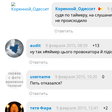
Коренной_Одессит
9 
судя по таймеру, на слушан
не происходило
Ответить
audit
9 февраля 2015, 08:59
+13
ну так х#яймер цього провокатора й підіс
Ответить
username
9 февраля 2015, 10:20
0
Петь отказался?
Ответить
тетя Фира
9 февраля 2015, 12:41
+2