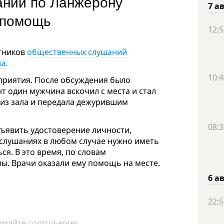
аний по Ланжерону
7 а
я помощь
12:5
стников
общественных слушаний
а.
10:4
приятия. После обсуждения было
т один мужчина вскочил с места и стал
 из зала и передала дежурившим
08:3
ъявить удостоверение личности,
в слушаниях в любом случае нужно иметь
ся. В это время, по словам
мы. Врачи оказали ему помощь на месте.
6 а
22:5
майте control-enter