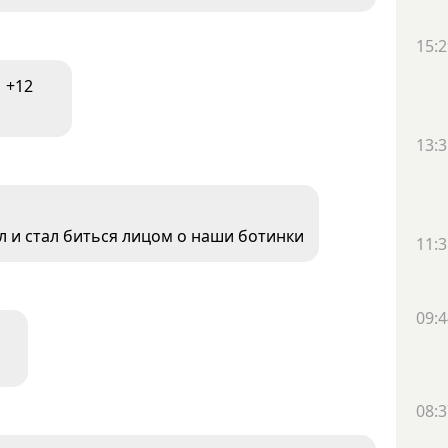
15:2
+12
13:3
л и стал биться лицом о наши ботинки
11:3
09:4
08:3