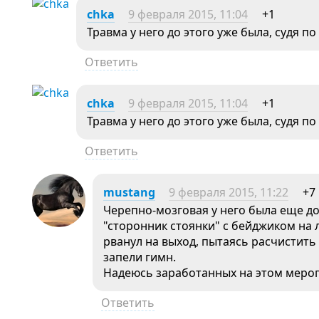
chka
9 февраля 2015, 11:04
+1
Травма у него до этого уже была, судя по
Ответить
chka
9 февраля 2015, 11:04
+1
Травма у него до этого уже была, судя по
Ответить
mustang
9 февраля 2015, 11:22
+7
Черепно-мозговая у него была еще до 
"сторонник стоянки" с бейджиком на 
рванул на выход, пытаясь расчистить
запели гимн.
Надеюсь заработанных на этом мероп
Ответить