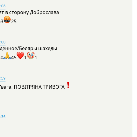
:06
ят в сторону Доброслава
63
25
:00
денное/Беляры шахеды
50
45
1
1
:59
Увага. ПОВІТРЯНА ТРИВОГА
1
:36