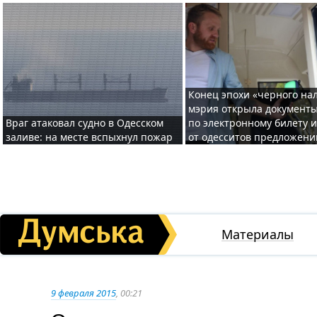
Конец эпохи «черного нал
мэрия открыла документ
Враг атаковал судно в Одесском
по электронному билету 
заливе: на месте вспыхнул пожар
от одесситов предложени
Материалы
9 февраля 2015
, 00:21