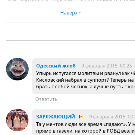
Наверх ↑
Одесский жлоб
9 февраля 2015, 00:25
Упырь испугался молитвы и рванул как ч
Кисловский набрал в суппорт? Теперь н
брать с собой чеснок, а лучше пусть с к
Ответить
ЗАРЯЖАЮЩИЙ
9 февраля 2015, 00:
Та у ментов люди все время «падают». У
прямо в газели, на которой в РОВД везли