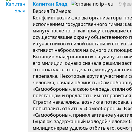
Капитан Блад
9 фев
Версия Таймера:
Конфликт возник, когда организаторы п
исполнением государственного гимна: ка
минуту после того, как присутствующие с
осуществлявшие охрану общественного по
из участников и силой выставили его из 
активист набросился на одного из поющих
Вытащив «задержанного» на улицу, акти
его милиции, однако сначала решили заст
Тот отказался это сделать, между участн
перепалка. Некоторые другие участники 
человека, начали обвинять «Самооборону
«Самообороны», в свою очередь, стали о
повстанцам и предлагать им отправиться 
Страсти накалялись, возникла потасовка,
попытались отбить у «Самообороны». В хо
«Самообороны», принял активное участие
Гуцалюк, задержанный молодой человек б
милиционерам удалось отбить его, осмот