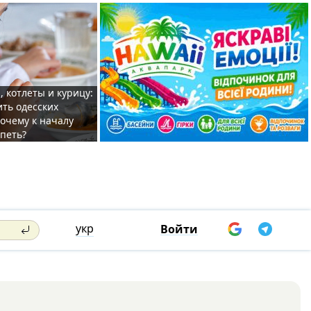
, котлеты и курицу:
ить одесских
очему к началу
спеть?
укр
Войти