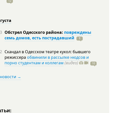
12
вгуста
3
Обстрел Одесского района:
повреждены
семь домов, есть пострадавший
1
2
Скандал в Одесском театре кукол: бывшего
режиссера
обвинили в рассылке нюдсов и
порно студенткам и коллегам
(видео)
10
 новости →
атьи: