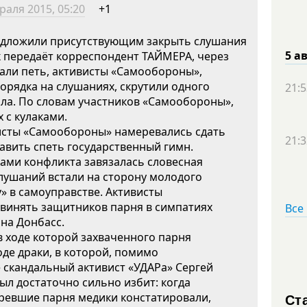
раля 2015, 05:20
+1
редложили присутствующим закрыть слушания
5 а
к передаёт корреспондент ТАЙМЕРА, через
тали петь, активисты «Самообороны»,
рядка на слушаниях, скрутили одного
21:5
зала. По словам участников «Самообороны»,
 с кулаками.
висты «Самообороны» намеревались сдать
21:3
авить спеть государственный гимн.
иками конфликта завязалась словесная
слушаний встали на сторону молодого
» в самоуправстве. Активисты
бвинять защитников парня в симпатиях
Все
на Донбасс.
 в ходе которой захваченного парня
де драки, в которой, помимо
 скандальный активист «УДАРа» Сергей
ыл достаточно сильно избит: когда
Ст
ревшие парня медики констатировали,