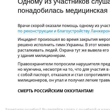
Одному из участников слуш
понадобилась медицинска
Врачи скорой оказали помощь одному из уча
по реконструкции и благоустройству Ланжерон
Инцидент произошел во время закрытия меро
решено исполнить гимн Украины. В этот момен
расталкивать людей. Охрана тут же вывела его
у здания милиционерам.
Правоохранители попросили нарушителя пред
но мужчина, несмотря на то, что для участия 
с собой паспорт, отказался и стал сопротивлять
милиционеров, он упал и получил легкие трав
СМЕРТЬ РОССИЙСКИМ ОККУПАНТАМ!
Заметили ошибку? Выделяйте слова с ошибкой и нажи