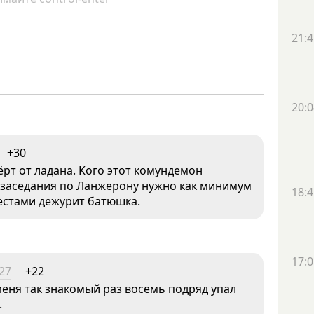
21:4
20:0
+30
ёрт от ладана. Кого этот комундемон
а заседания по Ланжерону нужно как минимум
18:4
рестами дежурит батюшка.
17:0
27
+22
 меня так знакомый раз восемь подряд упал
.