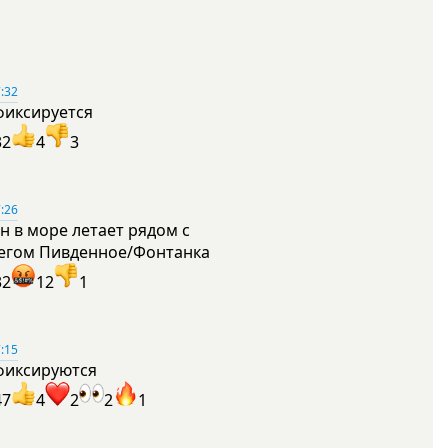
:32
фиксируется
32
4
3
:26
н в море летает рядом с
егом Пивденное/Фонтанка
32
12
1
:15
фиксируются
47
4
2
2
1