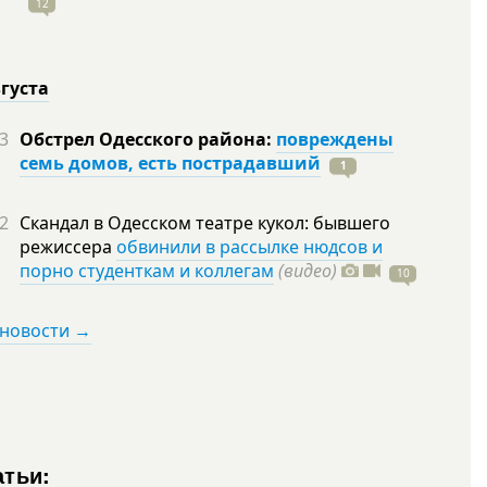
12
вгуста
3
Обстрел Одесского района:
повреждены
семь домов, есть пострадавший
1
2
Скандал в Одесском театре кукол: бывшего
режиссера
обвинили в рассылке нюдсов и
порно студенткам и коллегам
(видео)
10
 новости →
атьи: