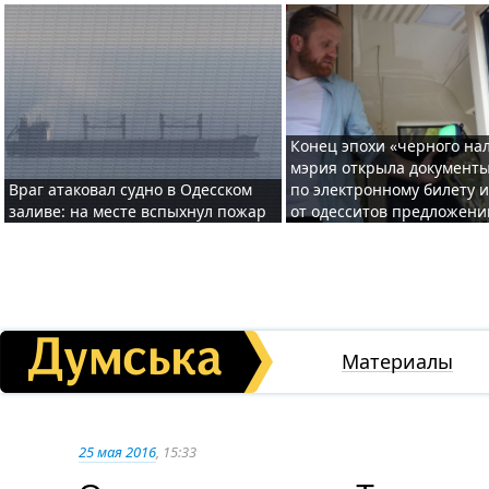
Конец эпохи «черного нал
мэрия открыла документ
Враг атаковал судно в Одесском
по электронному билету 
заливе: на месте вспыхнул пожар
от одесситов предложени
Материалы
25 мая 2016
, 15:33