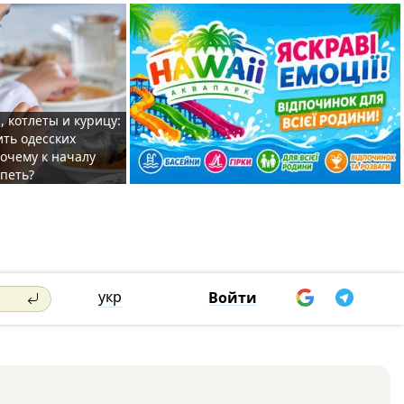
, котлеты и курицу:
ить одесских
очему к началу
спеть?
укр
Войти