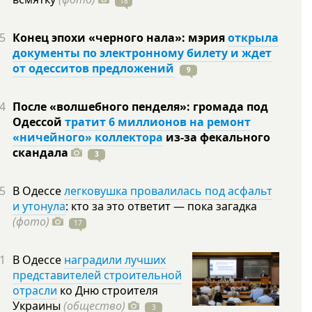
18
5
Конец эпохи «черного нала»: мэрия
открыла
документы по электронному билету и ждет
от одесситов предложений
9
4
После «волшебного пенделя»: громада под
Одессой
тратит 6 миллионов на ремонт
«ничейного» коллектора
из-за фекального
скандала
3
5
В Одессе
легковушка провалилась под асфальт
и утонула
: кто за это ответит — пока загадка
(фото)
17
1
В Одессе
наградили лучших
представителей строительной
отрасли
ко Дню строителя
Украины
(общество)
3