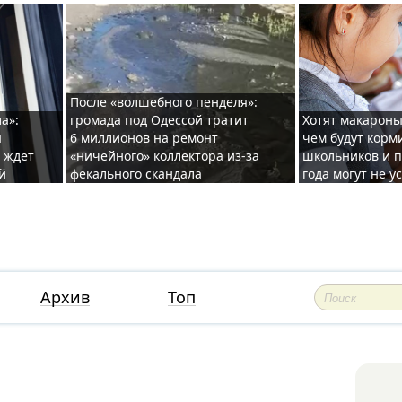
После «волшебного пенделя»:
а»:
громада под Одессой тратит
Хотят макароны
ы
6 миллионов на ремонт
чем будут корм
и ждет
«ничейного» коллектора из-за
школьников и п
й
фекального скандала
года могут не у
Архив
Топ