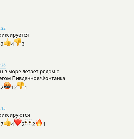
:32
фиксируется
32
4
3
:26
н в море летает рядом с
егом Пивденное/Фонтанка
32
12
1
:15
фиксируются
47
4
2
2
1