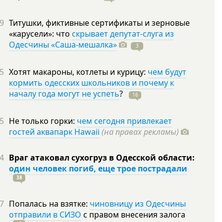
9
Титушки, фиктивные сертификаты и зерновые
«карусели»: что
скрывает депутат-слуга из
Одесчины «Саша-мешалка»
3
5
Хотят макароны, котлеты и курицу:
чем будут
кормить одесских школьников и почему к
началу года могут не успеть
?
16
5
Не только горки:
чем сегодня привлекает
гостей аквапарк Hawaii
(на правах рекламы)
4
Враг атаковал сухогруз в Одесской области:
один человек погиб, еще трое пострадали
38
7
Попалась на взятке:
чиновницу из Одесчины
отправили в СИЗО
с правом внесения залога