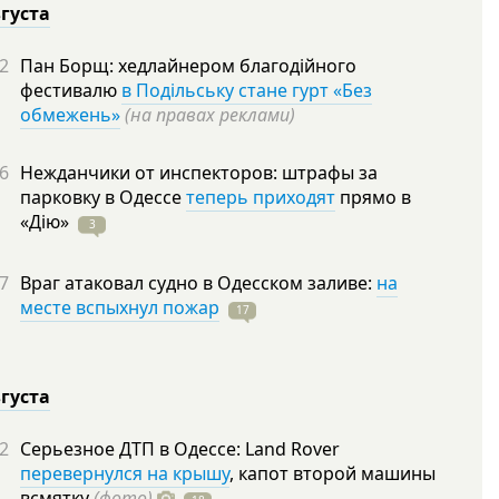
вгуста
2
Пан Борщ: хедлайнером благодійного
фестивалю
в Подільську стане гурт «Без
обмежень»
(на правах реклами)
6
Нежданчики от инспекторов: штрафы за
парковку в Одессе
теперь приходят
прямо в
«Дію»
3
7
Враг атаковал судно в Одесском заливе:
на
месте вспыхнул пожар
17
вгуста
2
Серьезное ДТП в Одессе: Land Rover
перевернулся на крышу
, капот второй машины
всмятку
(фото)