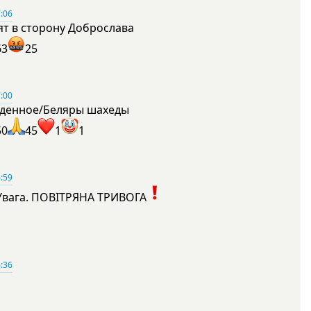
:06
ят в сторону Доброслава
63
25
:00
денное/Беляры шахеды
50
45
1
1
:59
Увага. ПОВІТРЯНА ТРИВОГА
1
:36