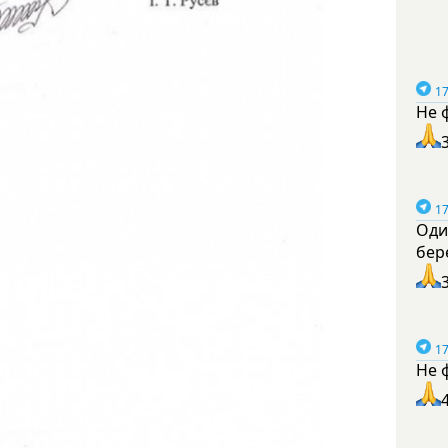
17
Не 
17
Оди
бер
17
Не 