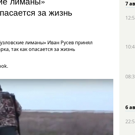
кие лиманы»
7 а
пасается за жизнь
12:5
узловские лиманы» Иван Русев принял
10:4
ка, так как опасается за жизнь
ook.
08:3
6 а
22:5