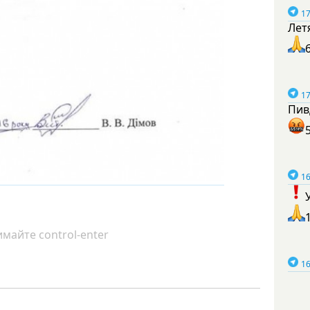
17
Лет
17
Пив
16
майте control-enter
16