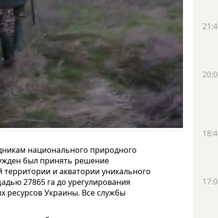
21:4
20:0
18:4
рудникам национального природного
нужден был принять решение
й территории и акватории уникального
17:0
адью 27865 га до урегулирования
х ресурсов Украины. Все службы