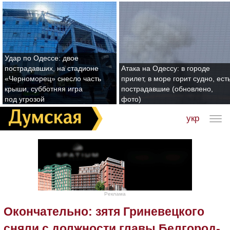
Удар по Одессе: двое
пострадавших, на стадионе
Атака на Одессу: в городе
«Черноморец» снесло часть
прилет, в море горит судно, ест
крыши, субботняя игра
пострадавшие (обновлено,
под угрозой
фото)
укр
Реклама
Окончательно: зятя Гриневецкого
сняли с должности главы Белгород-