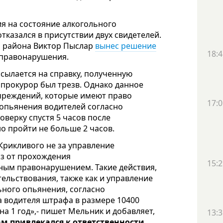
я на состояние алкогольного
казался в присутствии двух свидетелей.
о района Виктор Пыслар
вынес решение
18:4
а правонарушения.
ссылается на справку, полученную
 прокурор был трезв. Однако данное
учреждений, которые имеют право
17:0
 опьянения водителей согласно
верку спустя 5 часов после
о пройти не больше 2 часов.
Крикливого не за управление
аз от прохождения
15:2
ьным правонарушением. Такие действия,
ельствования, также как и управление
ьного опьянения, согласно
на водителя штрафа в размере 10400
на 1 год»,- пишет Мельник и добавляет,
13:3
ам привлекался к ответственности