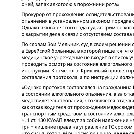
очей, запах алкоголю з порожнини рота».
Прокурор от прохождения освидетельствовани
опьянения в установленном законом порядке от
Однако в январе этого года судья Приморског
о закрытии дела в связи с отсутствием состав
По словам Зои Мельник, суд в своем решении 
в Еврейской больнице, в которой пишется, что
медицинское учреждение не входит в список 
проводить осмотр на состояние алкогольного
инструкции. Кроме того, Крикливый прошел про
составления протокола, а по инструкции должн
«Однако протокол составлялся на гражданина 
в состоянии алкогольного опьянения, а за отк
медосвидетельствования, что является отдел
как отказ водителя от прохождения медосвидет
транспортным средством в состоянии алкогол
ч. 1 ст. 130 КУоАП влекут за собой наложение 
грн + лишение права на управление ТС сроком 
что судья, который выносил решение,
ранее с