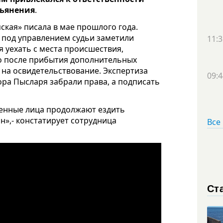
пьянения
.
ская» писала в мае прошлого года.
под управлением судьи заметили
11:3
я уехать с места происшествия,
о после прибытия дополнительных
 на освидетельствование. Экспертиза
09:4
ора Пысларя забрали права, а подписать
енные лица продолжают ездить
н»,- констатирует сотрудница
Все
Ст