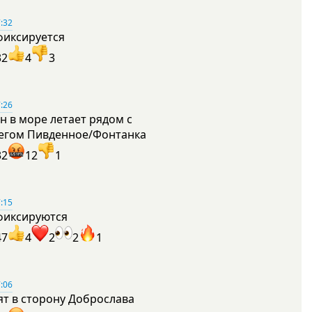
:32
фиксируется
32
4
3
:26
н в море летает рядом с
егом Пивденное/Фонтанка
32
12
1
:15
фиксируются
47
4
2
2
1
:06
ят в сторону Доброслава