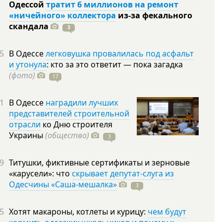
Одессой
тратит 6 миллионов на ремонт
«ничейного» коллектора
из-за фекального
скандала
3
5
В Одессе
легковушка провалилась под асфальт
и утонула
: кто за это ответит — пока загадка
(фото)
17
1
В Одессе
наградили лучших
представителей строительной
отрасли
ко Дню строителя
Украины
(общество)
3
9
Титушки, фиктивные сертификаты и зерновые
«карусели»: что
скрывает депутат-слуга из
Одесчины «Саша-мешалка»
3
5
Хотят макароны, котлеты и курицу:
чем будут