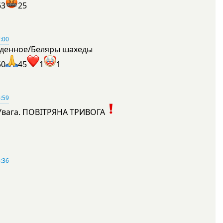
63
25
:00
денное/Беляры шахеды
50
45
1
1
:59
Увага. ПОВІТРЯНА ТРИВОГА
1
:36