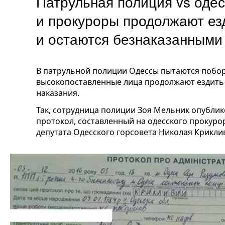
Патрульная полиция vs одес
и прокуроры продолжают ез
и остаются безнаказанными
В патрульной полиции Одессы пытаются побор
высокопоставленные лица продолжают ездить 
наказания.
Так, сотрудница полиции Зоя Мельник опублик
протокол, составленный на одесского прокуро
депутата Одесского горсовета Николая Криклив