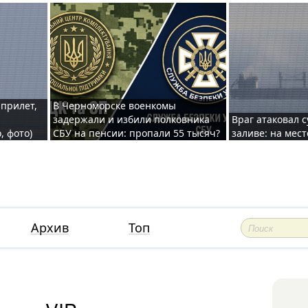
 прилет,
В Черноморске военкомы
задержали и избили полковника
Враг атаковал 
, фото)
СБУ на пенсии: пропали 55 тысяч?
заливе: на мес
Архив
Топ