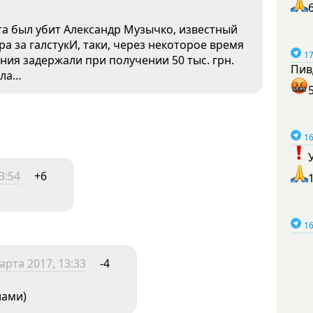
рта был убит Александр Музычко, известный
а за галстукИ, таки, через некоторое время
17
ния задержали при получении 50 тыс. грн.
Пив
ела…
16
3:54
+6
16
арта 2017, 13:33
-4
лами)