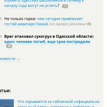
кормить одесских школьников и почему к
началу года могут не успеть
?
16
5
Не только горки:
чем сегодня привлекает
гостей аквапарк Hawaii
(на правах рекламы)
4
Враг атаковал сухогруз в Одесской области:
один человек погиб, еще трое пострадали
38
 новости →
атьи:
Что скрывается за табличкой «официально
открытый пляж»: репортаж с побережья