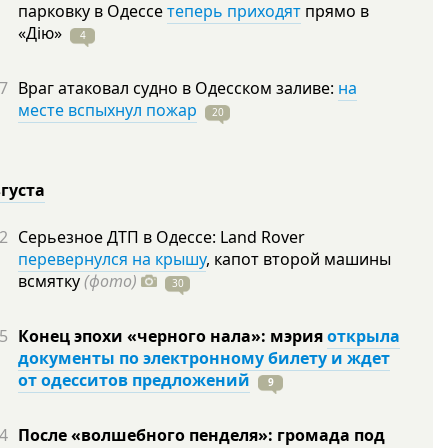
парковку в Одессе
теперь приходят
прямо в
«Дію»
4
7
Враг атаковал судно в Одесском заливе:
на
месте вспыхнул пожар
20
вгуста
2
Серьезное ДТП в Одессе: Land Rover
перевернулся на крышу
, капот второй машины
всмятку
(фото)
30
5
Конец эпохи «черного нала»: мэрия
открыла
документы по электронному билету и ждет
от одесситов предложений
9
4
После «волшебного пенделя»: громада под