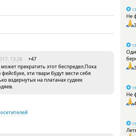
17
Не 
17
Оди
бер
017, 13:28
+47
а может прекратить этот беспредел.Пока
 фейсбуке, эти твари будут вести себя
ко вздернутых на платанах судеек
одяев.
17
Не 
посетителей
17
Лет