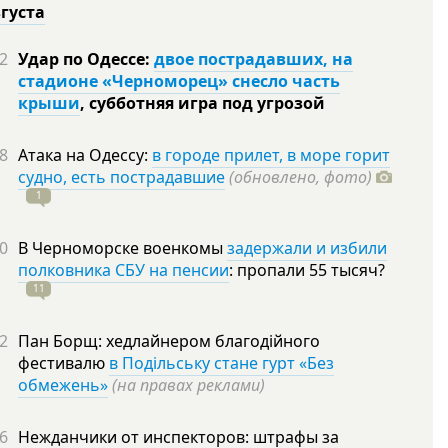
вгуста
2
Удар по Одессе:
двое пострадавших, на
стадионе «Черноморец» снесло часть
крыши
, субботняя игра под угрозой
8
Атака на Одессу:
в городе прилет, в море горит
судно, есть пострадавшие
(обновлено, фото)
1
0
В Черноморске военкомы
задержали и избили
полковника СБУ на пенсии
: пропали 55
тысяч?
11
2
Пан Борщ: хедлайнером благодійного
фестивалю
в Подільську стане гурт «Без
обмежень»
(на правах реклами)
6
Нежданчики от инспекторов: штрафы за