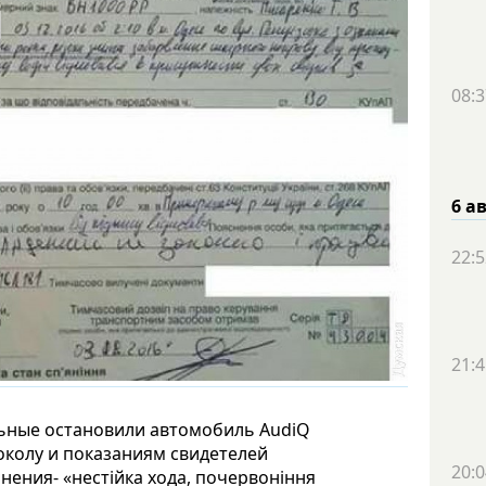
08:3
6 а
22:5
21:4
льные остановили автомобиль AudiQ
околу и показаниям свидетелей
20:0
нения- «нестійка хода, почервоніння