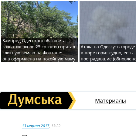
Зампред Одесского облсовета
захватил около 25 соток и спрятал
Атака на Одессу: в городе
элитную землю на Фонтане:
в море горит судно, есть
она оформлена на покойную маму
пострадавшие (обновлено
Материалы
13 марта 2017
, 13:22