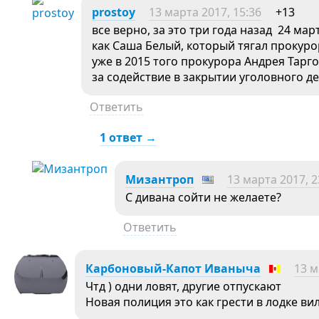
prostoy
13 марта 2017, 15:36
+13
все верно, за это три года назад 24 ма
как Саша Белый, который тягал прокурор
уже в 2015 того прокурора Андрея Тарго
за содействие в закрытии уголовного д
Ответить
1 ответ →
Мизантроп
13 марта 2017, 2
С дивана сойти не желаете?
Ответить
Карбоновый-Капот Иваныча
13 м
Чтд ) одни ловят, другие отпускают
Новая полиция это как грести в лодке ви