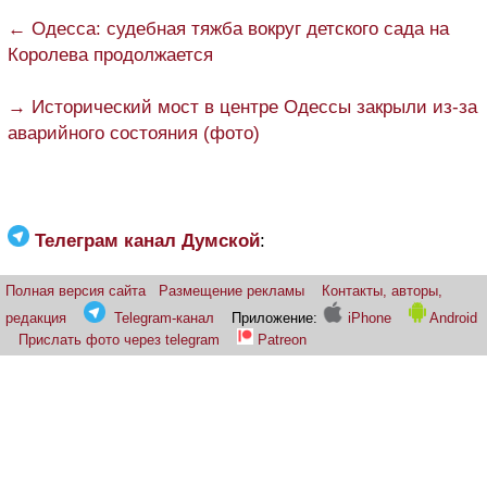
← Одесса: судебная тяжба вокруг детского сада на
Королева продолжается
→ Исторический мост в центре Одессы закрыли из-за
аварийного состояния (фото)
Телеграм канал Думской
:
Полная версия сайта
Размещение рекламы
Контакты, авторы,
редакция
Telegram-канал
Приложение:
iPhone
Android
Прислать фото через telegram
Patreon