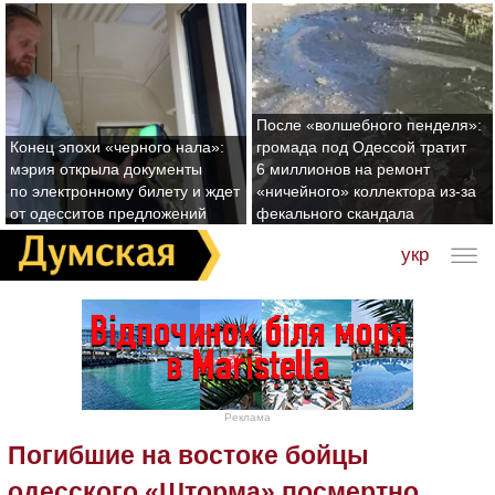
После «волшебного пенделя»:
Конец эпохи «черного нала»:
громада под Одессой тратит
мэрия открыла документы
6 миллионов на ремонт
по электронному билету и ждет
«ничейного» коллектора из-за
от одесситов предложений
фекального скандала
укр
Реклама
Погибшие на востоке бойцы
одесского «Шторма» посмертно