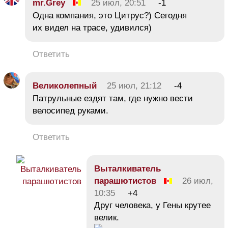
mr.Grey
25 июл, 20:51
-1
Одна компания, это Цитрус?) Сегодня
их видел на трасе, удивился)
Ответить
Великолепный
25 июл, 21:12
-4
Патрульные ездят там, где нужно вести
велосипед руками.
Ответить
Bыталкиватель
парашютистов
26 июл,
10:35
+4
Друг человека, у Гены крутее
велик.