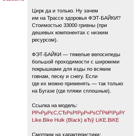
Цирк да и только. Ну зачем
им на Трассе здоровья ФЭТ-БАЙКИ?
Стоимостью 33000 гривны (при
дешевых компонентах с низким
ресурсом).
ФЭТ-БАЙКИ — тяжелые велосипеды
большой проходимости с широкими
покрышками для езды по всяким
говнам, песку и снегу. Если
где их можно применять — так только
на Бугазе (где пляжи сплошные).
Ссылка на модель:
Р­Р»РµРєС‚СЂРѕРІРµР»РѕСЃРёРїРµРґ
Like.Bike Hulk (Black) вЂў LiKE.BiKE
Смотрим на характеристики: