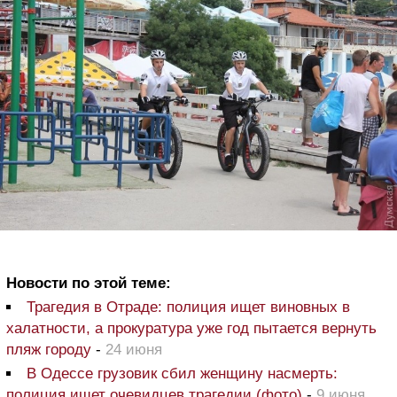
Новости по этой теме:
Трагедия в Отраде: полиция ищет виновных в
халатности, а прокуратура уже год пытается вернуть
пляж городу
-
24 июня
В Одессе грузовик сбил женщину насмерть:
полиция ищет очевидцев трагедии (фото)
-
9 июня