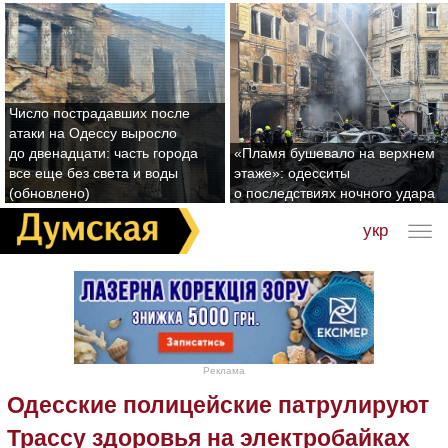
Число пострадавших после
атаки на Одессу выросло
до двенадцати: часть города
«Пламя бушевало на верхнем
все еще без света и воды
этаже»: одесситы
(обновлено)
о последствиях ночного удара
укр
Реклама
Одесские полицейские патрулируют
Трассу здоровья на электробайках