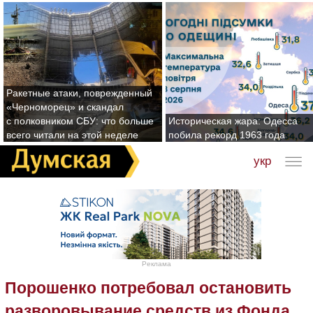
Ракетные атаки, поврежденный
«Черноморец» и скандал
с полковником СБУ: что больше
Историческая жара: Одесса
всего читали на этой неделе
побила рекорд 1963 года
укр
Реклама
Порошенко потребовал остановить
разворовывание средств из Фонда