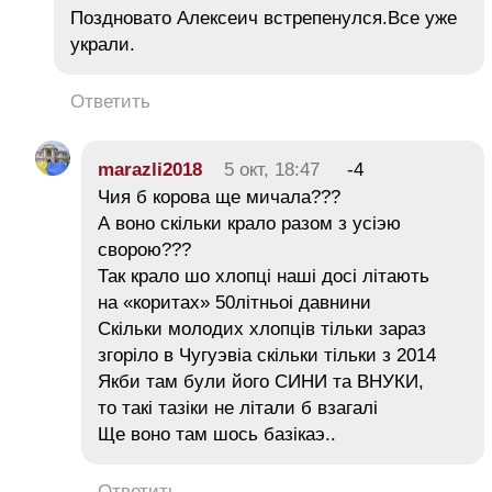
Поздновато Алексеич встрепенулся.Все уже
украли.
Ответить
marazli2018
5 окт, 18:47
-4
Чия б корова ще мичала???
А воно скiльки крало разом з усiэю
сворою???
Так крало шо хлопцi нашi досi лiтають
на «коритах» 50лiтньоi давнини
Скiльки молодих хлопцiв тiльки зараз
згорiло в Чугуэвiа скiльки тiльки з 2014
Якби там були його CИНИ та ВНУКИ,
то такi тазiки не лiтали б взагалi
Ще воно там шось базiкаэ..
Ответить