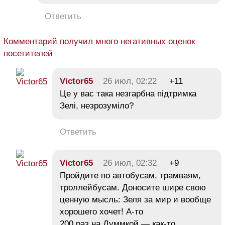
Ответить
Комментарий получил много негативных оценок
посетителей
Victor65
26 июл, 02:22
+11
Це у вас така незгарбна підтримка
Зелі, незрозуміло?
Ответить
Victor65
26 июл, 02:32
+9
Пройдите по автобусам, трамваям,
троллейбусам. Доносите шире свою
ценную мысль: Зеля за мир и вообще
хорошего хочет! А-то
200 раз на Думмкой — как-то