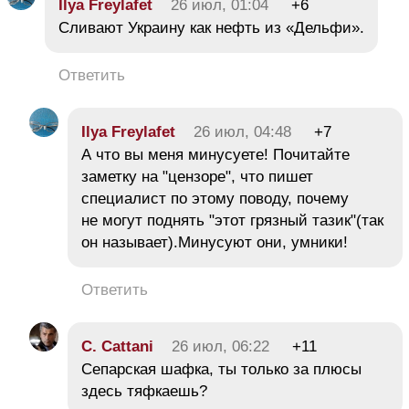
Ilya Freylafet
26 июл, 01:04
+6
Сливают Украину как нефть из «Дельфи».
Ответить
Ilya Freylafet
26 июл, 04:48
+7
А что вы меня минусуете! Почитайте
заметку на "цензоре", что пишет
специалист по этому поводу, почему
не могут поднять "этот грязный тазик"(так
он называет).Минусуют они, умники!
Ответить
C. Cattani
26 июл, 06:22
+11
Сепарская шафка, ты только за плюсы
здесь тяфкаешь?