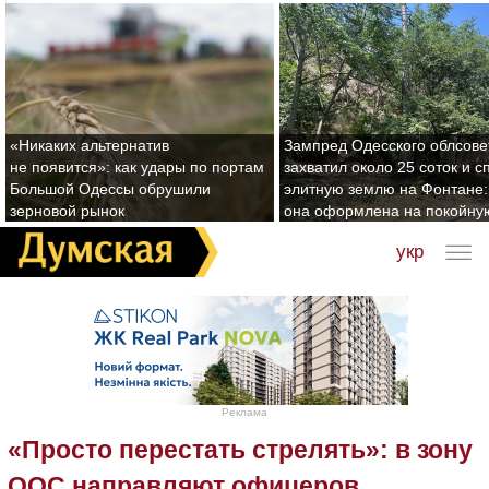
«Никаких альтернатив
Зампред Одесского облсове
не появится»: как удары по портам
захватил около 25 соток и с
Большой Одессы обрушили
элитную землю на Фонтане:
зерновой рынок
она оформлена на покойну
укр
Реклама
«Просто перестать стрелять»: в зону
ООС направляют офицеров