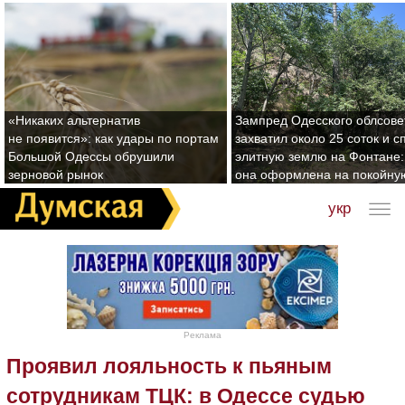
«Никаких альтернатив
Зампред Одесского облсове
не появится»: как удары по портам
захватил около 25 соток и с
Большой Одессы обрушили
элитную землю на Фонтане:
зерновой рынок
она оформлена на покойну
укр
Реклама
Проявил лояльность к пьяным
сотрудникам ТЦК: в Одессе судью