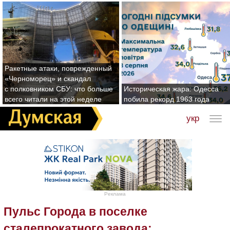
Ракетные атаки, поврежденный
«Черноморец» и скандал
с полковником СБУ: что больше
Историческая жара: Одесса
всего читали на этой неделе
побила рекорд 1963 года
укр
Реклама
Пульс Города в поселке
сталепрокатного завода: