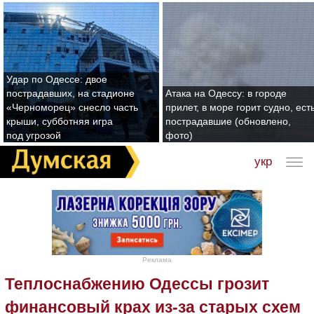
Удар по Одессе: двое
пострадавших, на стадионе
Атака на Одессу: в городе
«Черноморец» снесло часть
прилет, в море горит судно, ест
крыши, субботняя игра
пострадавшие (обновлено,
под угрозой
фото)
укр
Реклама
Теплоснабжению Одессы грозит
финансовый крах из-за старых схем