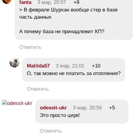
fanta
3 мар, 20:57
+9
> В феврале Шурхан вообще стер в базе
часть данных
А почему база не принадлежит КП?
Ответить
Matilda57
3 мар, 21:01
+10
О, так можно не платить за отопление?
Ответить
odessit-ukr
3 мар, 20:59
+5
Это просто цирк!
Ответить