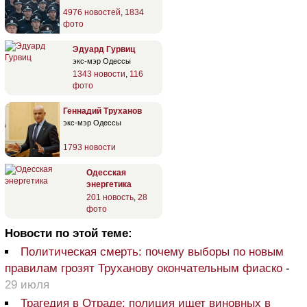
4976 новостей
,
1834
фото
Эдуард Гурвиц
экс-мэр Одессы
1343 новости
,
116
фото
Геннадий Труханов
экс-мэр Одессы
1793 новости
Одесская
энергетика
201 новость
,
28
фото
Новости по этой теме:
Политическая смерть: почему выборы по новым
правилам грозят Труханову окончательным фиаско
-
29 июля
Трагедия в Отраде: полиция ищет виновных в