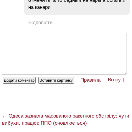
отменить а то бедный на нары а богатый
на канари
Відповісти
Вгору ↑
Правила
← Одеса зазнала масованого ракетного обстрілу: чути
вибухи, працює ППО (оновлюється)