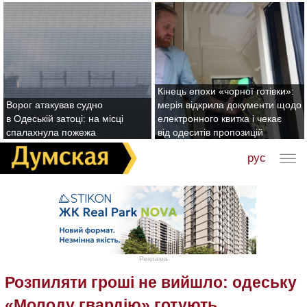
Кінець епохи «чорної готівки»:
Ворог атакував судно
мерія відкрила документи щодо
в Одеській затоці: на місці
електронного квитка і чекає
спалахнула пожежа
від одеситів пропозицій
рус
Реклама
Розпиляти гроші не вийшло: одеську
«Молоду гвардію» готують