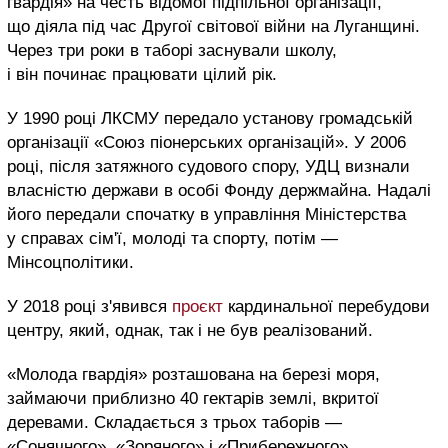
гвардія» на честь відомої підпільної організації,
що діяла під час Другої світової війни на Луганщині.
Через три роки в таборі заснували школу,
і він починає працювати цілий рік.
У 1990 році ЛКСМУ передало установу громадській
організації «Союз піонерських організацій». У 2006
році, після затяжного судового спору, УДЦ визнали
власністю держави в особі Фонду держмайна. Надалі
його передали спочатку в управління Міністерства
у справах сім'ї, молоді та спорту, потім —
Мінсоцполітики.
У 2018 році з'явився
проєкт
кардинальної перебудови
центру, який, однак, так і не був реалізований.
«Молода гвардія» розташована на березі моря,
займаючи приблизно 40 гектарів землі, вкритої
деревами. Складається з трьох таборів —
«Сонячного», «Зоряного» і «Прибережного».