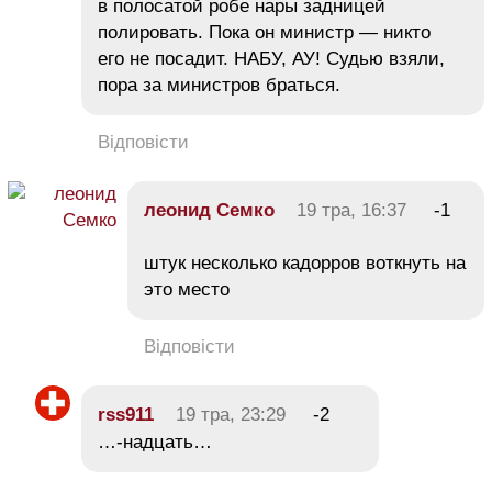
в полосатой робе нары задницей
полировать. Пока он министр — никто
его не посадит. НАБУ, АУ! Судью взяли,
пора за министров браться.
Відповісти
леонид Семко
19 тра, 16:37
-1
штук несколько кадорров воткнуть на
это место
Відповісти
rss911
19 тра, 23:29
-2
…-надцать…