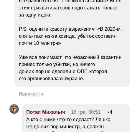
все равно готовят к «прихватизации»? Всех
этих прихватизаторов надо сажать только
за одну идею.
P.S. оцените красоту выражения: «В 2020-м,
опять-таки из-за ковида, убыток составил
почти 10 млн грн»
Уже все понимают что незаконный карантин
принес только убытки, но ничего
до сих пор не сделали с ОПГ, которая
его организовала в Украине.
Відповісти
Потап Михалыч
18 тра, 00:51
-4
А кто с ними что-то сделает? Ляшко
же до сих пор министр, а должен