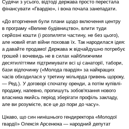
Судячи з усього, відтоді держава просто перестала
фінансувати «Гвардію», і вона почала занепадати.
«До вторгнення були плани щодо включення центру
в програму «Велике будівництво», влити туди
серйозні кошти (і розпиляти частину, не без цього),
але новий етап війни поховав їх. Так народилася ідея:
а давайте продамо! Держава ж відчайдушно потребує
грошей і вочевидь не в силах найближчими
десятиліттями підтримувати всі ці санаторії, табори,
бази відпочинку («Молода гвардія» за найкращих
часів обходилася у третину мільярда гривень щороку,
— Ред.). У договорі спочатку оренди, а потім купівлі-
продажу, напевно, пропишуть зобов'язання нового
власника якийсь період зберігати профіль закладу,
але ви розумієте, все це до пори до часу».
Цікаво, що син нинішнього гендиректора «Молодої
гвардії» Олексія Арсенюка — народний депутат