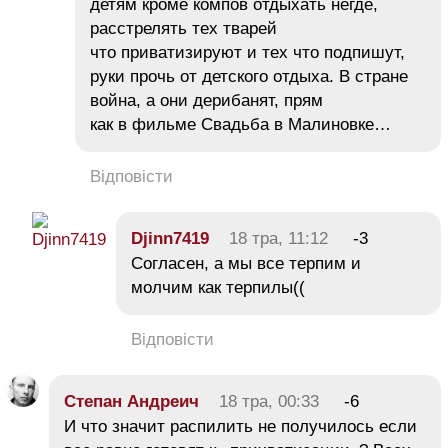
детям кроме компов отдыхать негде,
расстрелять тех тварей
что приватизируют и тех что подпишут,
руки прочь от детского отдыха. В стране
война, а они дерибанят, прям
как в фильме Свадьба в Малиновке…
Відповісти
Djinn7419
18 тра, 11:12
-3
Согласен, а мы все терпим и
молчим как терпилы((
Відповісти
Степан Андреич
18 тра, 00:33
-6
И что значит распилить не получилось если