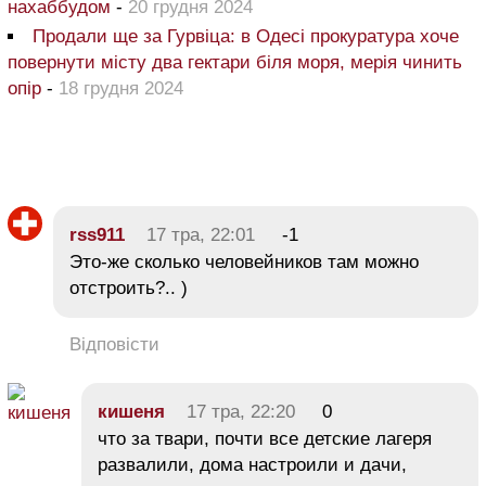
нахаббудом
-
20 грудня 2024
Продали ще за Гурвіца: в Одесі прокуратура хоче
повернути місту два гектари біля моря, мерія чинить
опір
-
18 грудня 2024
rss911
17 тра, 22:01
-1
Это-же сколько человейников там можно
отстроить?.. )
Відповісти
кишеня
17 тра, 22:20
0
что за твари, почти все детские лагеря
развалили, дома настроили и дачи,