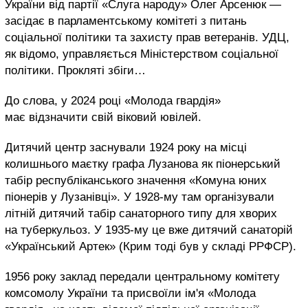
України від партії «Слуга народу» Олег Арсенюк —
засідає в парламентському комітеті з питань
соціальної політики та захисту прав ветеранів. УДЦ,
як відомо, управляється Міністерством соціальної
політики. Прокляті збіги…
До слова, у 2024 році «Молода гвардія»
має відзначити свій віковий ювілей.
Дитячий центр заснували 1924 року на місці
колишнього маєтку графа Лузанова як піонерський
табір республіканського значення «Комуна юних
піонерів у Лузанівці». У 1928-му там організували
літній дитячий табір санаторного типу для хворих
на туберкульоз. У 1935-му це вже дитячий санаторій
«Український Артек» (Крим тоді був у складі РРФСР).
1956 року заклад передали центральному комітету
комсомолу України та присвоїли ім'я «Молода