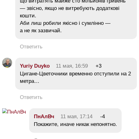
що витратять майже сто мільйонів гривень
— звісно, якщо не витребують додаткові
кошти.
Аби лиш робили якісно і сумлінно —
а не як зазвичай.
Ответить
Yuriy Duyko
11 мая, 16:59
+3
Цигане-Цветочники временно отступили на 2
метра…
Ответить
ПнАлВч
11 мая, 17:14
-4
Покажите, иначе никак непонятно.