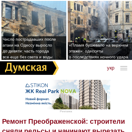
Число пострадавших после
атаки на Одессу выросло
«Пламя бушевало на верхнем
до девяти: часть города
этаже»: одесситы
все еще без света и воды
о последствиях ночного удара
укр
Реклама
Ремонт Преображенской: строители
сняли рельсы и начинают вырезать