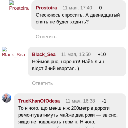
Prostoira
11 мая, 17:40
0
Стесняюсь спросить. А двенадцатый
опять не будет ходить?
Ответить
Black_Sea
11 мая, 15:50
+10
Неймовірно, нарешті! Найбільш
відстійний квартал. )
Ответить
TrueKhanOfOdesa
11 мая, 16:38
-1
То нічого, що менш ніж 200метрів дороги
ремонтуватимуть майже два роки — звісно,
якщо не подовжать термін. Нічого,