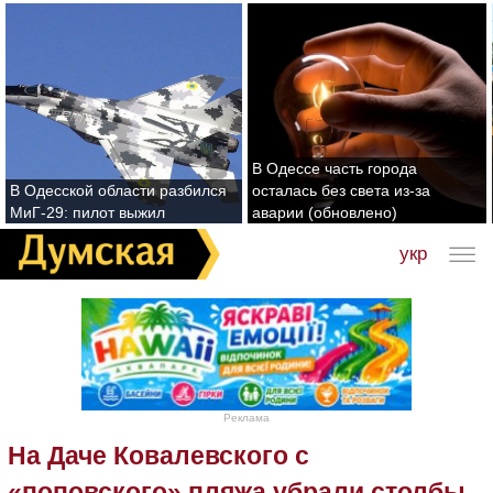
В Одессе часть города
В Одесской области разбился
осталась без света из-за
МиГ-29: пилот выжил
аварии (обновлено)
укр
Реклама
На Даче Ковалевского с
«поповского» пляжа убрали столбы