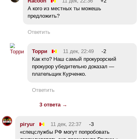
Racoon
11 дек, 22:36
+2
А кого из местных ты можешь
предложить?
Ответить
Торри
11 дек, 22:49
-2
Как кто? Наш самый прокурорский
прокурор убедительно доказал —
плательщик Курченко.
Ответить
3 ответа →
piryur
11 дек, 22:37
-3
«спецслужбы РФ могут попробовать