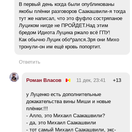
В первый день когда были опубликованы
якобы плёнки разговоров Саакашвили-я тогда
тут же написал, что это фуфло состряпаное
Луциком нигде не ПРОЙДЕТ.Над этим
бредом Идиота Луцика ржало всё ГПУ!
Как обычно Луцик обо*рался.Зря они Михо
тронули-он им ещё кровь попортит.
Ответить
Роман Власов
11 дек, 23:41
+13
у Луценко есть дополнительные
докакательства вины Миши и новые
плёнки:!!!
- Алло, это Михаил Саакашвили?
- да, это Михаил Саакашвили
- тот самый Михаил Саакашвили, экс-