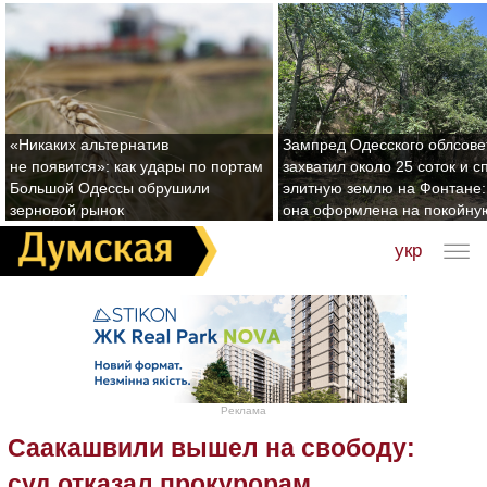
«Никаких альтернатив
Зампред Одесского облсове
не появится»: как удары по портам
захватил около 25 соток и с
Большой Одессы обрушили
элитную землю на Фонтане:
зерновой рынок
она оформлена на покойну
укр
Реклама
Саакашвили вышел на свободу:
суд отказал прокурорам