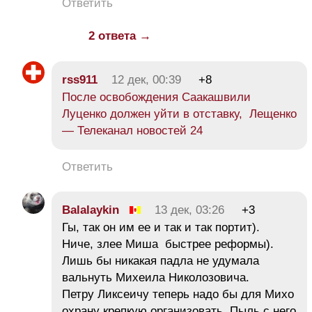
Ответить
2 ответа →
rss911
12 дек, 00:39
+8
После освобождения Саакашвили
Луценко должен уйти в отставку, Лещенко
— Телеканал новостей 24
Ответить
Balalaykin
13 дек, 03:26
+3
Гы, так он им ее и так и так портит).
Ниче, злее Миша быстрее реформы).
Лишь бы никакая падла не удумала
вальнуть Михеила Николозовича.
Петру Ликсеичу теперь надо бы для Михо
охрану крепкую организовать. Пыль с него