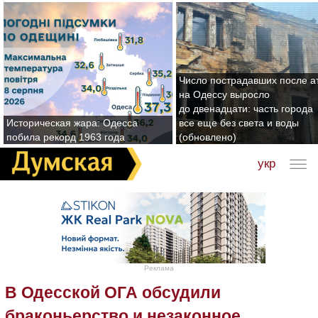
Число пострадавших после а
на Одессу выросло
до двенадцати: часть города
Историческая жара: Одесса
все еще без света и воды
побила рекорд 1963 года
(обновлено)
укр
Реклама
В Одесской ОГА обсудили
браконьерство и незаконное