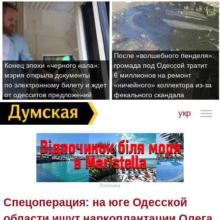
После «волшебного пенделя»:
Конец эпохи «черного нала»:
громада под Одессой тратит
мэрия открыла документы
6 миллионов на ремонт
по электронному билету и ждет
«ничейного» коллектора из-за
от одесситов предложений
фекального скандала
укр
Реклама
Спецоперация: на юге Одесской
области ищут наркоплантации Олега