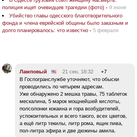
В Одессе грузовик сбил женщину насмерть:
полиция ищет очевидцев трагедии (фото)
-
9 июня
Убийство главы одесского благотворительного
фонда и члена еврейской общины было заказным и
долго планировалось: что известно
-
5 февраля
Ламповый
21 сен, 18:32
+7
В Госпогранслужбе уточняют, что обыски
проводились по четырем адресам.
Уже обнаружено 2 мешка травы, 75 таблеток
мескалина, 5 марок мощнейшей кислоты,
полсолонки кокаина и гора возбудителей,
успокоительных и всего такого, всех цветов,
а ещё литр текилы, литр рома, ящик пива,
пол-литра эфира и две дюжины амила.