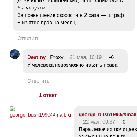
дежурящих полицейских, и не занимались
бьі чепухой.
За превьішение скорости в 2 раза — штраф
+ из'ятие прав на месяц.
Ответить
Destiny
Proxy
21 мая, 10:19
-6
У человека невозможно изъять права
Ответить
1 ответ →
george_bush1990@mail
22 мая, 00:37
0
Пара лежачих полицаев
за смешные деньги