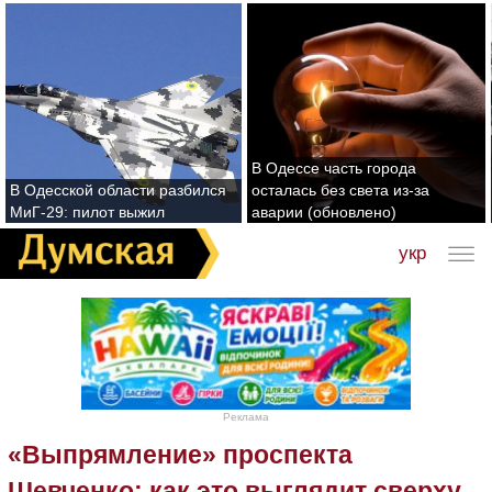
В Одессе часть города
В Одесской области разбился
осталась без света из-за
МиГ-29: пилот выжил
аварии (обновлено)
укр
Реклама
«Выпрямление» проспекта
Шевченко: как это выглядит сверху