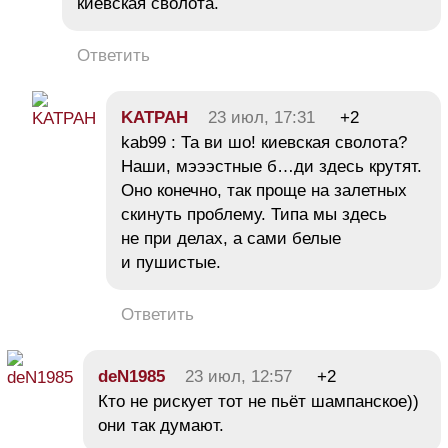
киевская сволота.
Ответить
KATPAH
23 июл, 17:31
+2
kab99 : Та ви шо! киевская сволота?
Наши, мэээстные б…ди здесь крутят.
Оно конечно, так проще на залетных
скинуть проблему. Типа мы здесь
не при делах, а сами белые
и пушистые.
Ответить
deN1985
23 июл, 12:57
+2
Кто не рискует тот не пьёт шампанское))
они так думают.