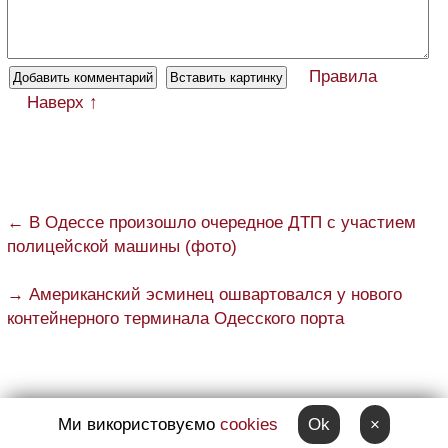
Правила
Наверх ↑
← В Одессе произошло очередное ДТП с участием
полицейской машины (фото)
→ Американский эсминец ошвартовался у нового
контейнерного терминала Одесского порта
Телеграм канал Думской
:
Ми використовуємо
cookies
Ok
×