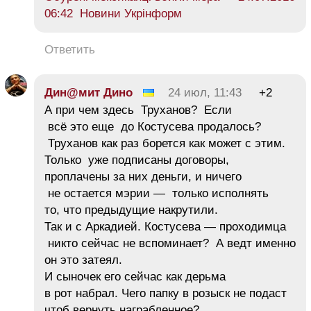
06:42 Новини Укрінформ
Ответить
Дин@мит Дино
24 июл, 11:43
+2
А при чем здесь Труханов? Если
всё это еще до Костусева продалось?
Труханов как раз борется как может с этим.
Только уже подписаны договоры,
проплачены за них деньги, и ничего
не остается мэрии — только исполнять
то, что предыдущие накрутили.
Так и с Аркадией. Костусева — проходимца
никто сейчас не вспоминает? А ведт именно
он это затеял.
И сыночек его сейчас как дерьма
в рот набрал. Чего папку в розыск не подаст
чтоб вернуть награбленное?