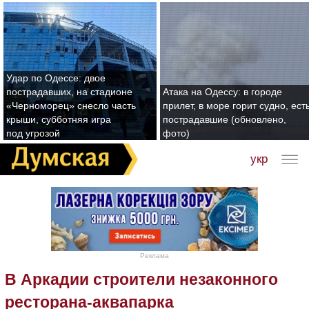
Удар по Одессе: двое
пострадавших, на стадионе
Атака на Одессу: в городе
«Черноморец» снесло часть
прилет, в море горит судно, ест
крыши, субботняя игра
пострадавшие (обновлено,
под угрозой
фото)
укр
Реклама
В Аркадии cтроители незаконного
ресторана-аквапарка