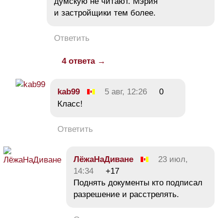
думскую не читают. Мэрия
и застройщики тем более.
Ответить
4 ответа →
kab99
5 авг, 12:26
0
Класс!
Ответить
ЛёжаНаДиване
23 июл,
14:34
+17
Поднять документы кто подписал
разрешение и расстрелять.