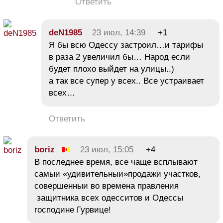
Ответить
deN1985
23 июл, 14:39
+1
Я бы всю Одессу застроил…и тарифы
в раза 2 увеличил бы… Народ если
будет плохо выйдет на улицы..)
а так все супер у всех.. Все устраивает
всех…
Ответить
boriz
23 июл, 15:05
+4
В последнее время, все чаще всплывают
самыи «удивительныи»продажи участков,
совершенныи во времена правления
защитника всех одесситов и Одессы
господине Гурвице!