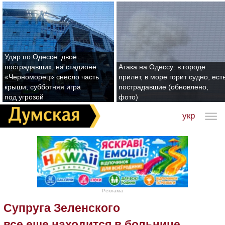
Удар по Одессе: двое
пострадавших, на стадионе
Атака на Одессу: в городе
«Черноморец» снесло часть
прилет, в море горит судно, ест
крыши, субботняя игра
пострадавшие (обновлено,
под угрозой
фото)
укр
Реклама
Супруга Зеленского
все еще находится в больнице