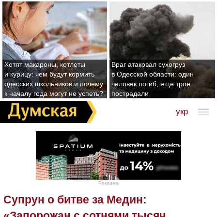
Хотят макароны, котлеты
Враг атаковал сухогруз
и курицу: чем будут кормить
в Одесской области: один
одесских школьников и почему
человек погиб, еще трое
к началу года могут не успеть?
пострадали
укр
Реклама
Супрун о битве за Медин:
«Запорожан с сотнями тысяч