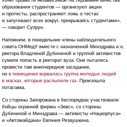
хочет провести независимое тестирование качества
образования студентов — организуют акции
и протесты, распространяют ложь о тестах
и запугивают всех вокруг, прикрываясь студентами»,
— говорит Супрун.
Напомним, в понедельник члены наблюдательного
совета ОНМедУ вместе с назначенной Минздрава и.о.
ректора Владленой Дубининой и группой активистов
сумели попасть в ректорат вуза. Они пытались
провести там внеочередное заседание,
но
в помещение ворвалась группа молодых людей
в масках, которые распылили газ
. Произошла
потасовка.
Со стороны Запорожана в беспорядках участвовали
бойцы охранной фирмы «Зевс», со стороны
Дубининой и Минздрава — активисты «Нацкорпуса»
и «Автомайдана» Евгения Резвушкина.