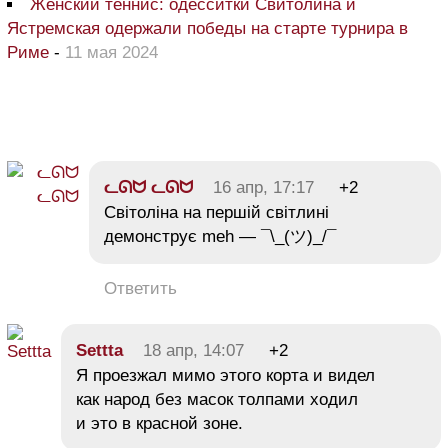
Женский теннис: одесситки Свитолина и
Ястремская одержали победы на старте турнира в
Риме
-
11 мая 2024
ᓚᘏᗢ ᓚᘏᗢ
16 апр, 17:17
+2
Світоліна на першій світлині
демонструє meh — ¯\_(ツ)_/¯
Ответить
Settta
18 апр, 14:07
+2
Я проезжал мимо этого корта и видел
как народ без масок толпами ходил
и это в красной зоне.