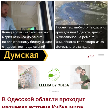
После «волшебного пенделя»:
Конец эпохи «черного нала»:
громада под Одессой тратит
мэрия открыла документы
6 миллионов на ремонт
по электронному билету и ждет
«ничейного» коллектора из-за
от одесситов предложений
фекального скандала
укр
Реклама
В Одесской области проходит
матчевая встреча Кубка мира