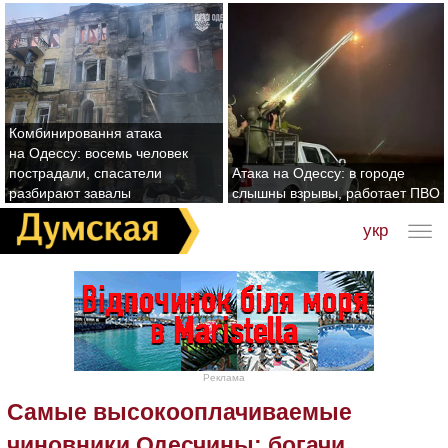
Комбинировання атака
на Одессу: восемь человек
пострадали, спасатели
Атака на Одессу: в городе
разбирают завалы
слышны взрывы, работает ПВО
укр
Реклама
Самые высокооплачиваемые
чиновники Одесчины: богачи