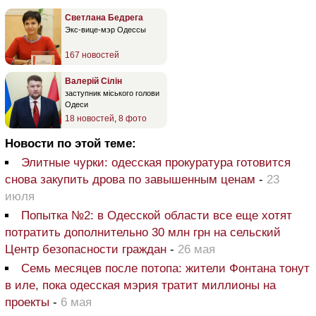
Светлана Бедрега
Экс-вице-мэр Одессы
167 новостей
Валерій Сілін
заступник міського голови
Одеси
18 новостей
,
8 фото
Новости по этой теме:
Элитные чурки: одесская прокуратура готовится
снова закупить дрова по завышенным ценам
-
23
июля
Попытка №2: в Одесской области все еще хотят
потратить дополнительно 30 млн грн на сельский
Центр безопасности граждан
-
26 мая
Семь месяцев после потопа: жители Фонтана тонут
в иле, пока одесская мэрия тратит миллионы на
проекты
-
6 мая