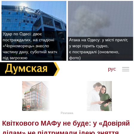
Удар по Одесі: двоє
постраждалих, на стадіоні
Атака на Одесу: у місті приліт,
«Чорноморець» знесло
у морі горить судно,
частину даху, суботній матч
є постраждалі (оновлено,
під загрозою
фото)
рус
Реклама
Квіткового МАФу не буде: у «Довіряй
ділам» не підтримали ідею зняття