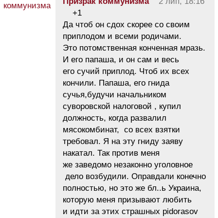
Призрак коммунизма
2 лип, 18:16
+1
Да чтоб он сдох скорее со своим
приплодом и всеми родичами.
Это потомственная конченная мразь.
И его папаша, и он сам и весь
его сучий приплод. Чтоб их всех
кончили. Папаша, его гнида
сучья,будучи начальником
суворовской налоговой , купил
должность, когда развалил
мясокомбинат, со всех взятки
требовал. Я на эту гниду заяву
накатал. Так против меня
же заведомо незаконно уголовное
дело возбудили. Оправдали конечно
полностью, но это же бл..ь Украина,
которую меня призывают любить
и идти за этих страшных pidorasov