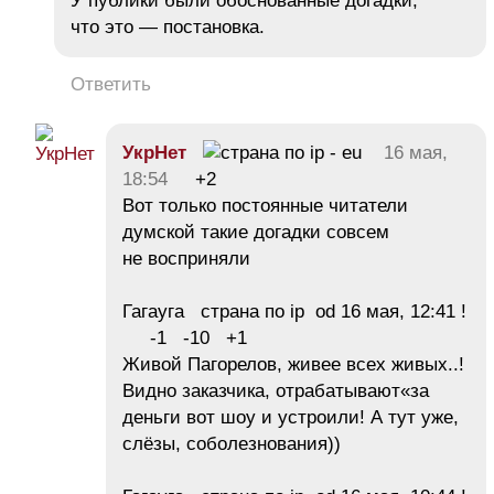
У публики были обоснованные догадки,
что это — постановка.
Ответить
УкрНет
16 мая,
18:54
+2
Вот только постоянные читатели
думской такие догадки совсем
не восприняли
Гагауга страна по ip od 16 мая, 12:41 !
-1 -10 +1
Живой Пагорелов, живее всех живых..!
Видно заказчика, отрабатывают«за
деньги вот шоу и устроили! А тут уже,
слёзы, соболезнования))