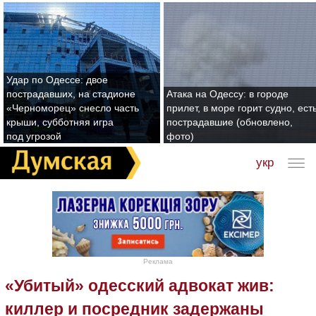
Удар по Одессе: двое
пострадавших, на стадионе
Атака на Одессу: в городе
«Черноморец» снесло часть
прилет, в море горит судно, ест
крыши, субботняя игра
пострадавшие (обновлено,
под угрозой
фото)
укр
Реклама
«Убитый» одесский адвокат жив:
киллер и посредник задержаны