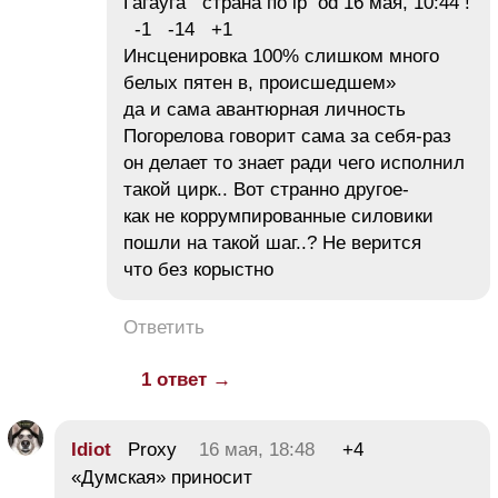
Гагауга страна по ip od 16 мая, 10:44 !
-1 -14 +1
Инсценировка 100% слишком много
белых пятен в, происшедшем»
да и сама авантюрная личность
Погорелова говорит сама за себя-раз
он делает то знает ради чего исполнил
такой цирк.. Вот странно другое-
как не коррумпированные силовики
пошли на такой шаг..? Не верится
что без корыстно
Ответить
1 ответ →
Idiot
Proxy
16 мая, 18:48
+4
«Думская» приносит