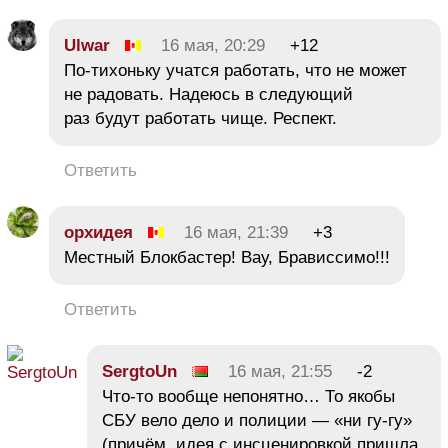
Ulwar
16 мая, 20:29
+12
По-тихоньку учатся работать, что не может
не радовать. Надеюсь в следующий
раз будут работать чище. Респект.
Ответить
орхидея
16 мая, 21:39
+3
Местный Блокбастер! Вау, Брависсимо!!!
Ответить
SergtoUn
16 мая, 21:55
-2
Что-то вообще непонятно… То якобы
СБУ вело дело и полиции — «ни гу-гу»
(причём, идея с инсценировкой пришла