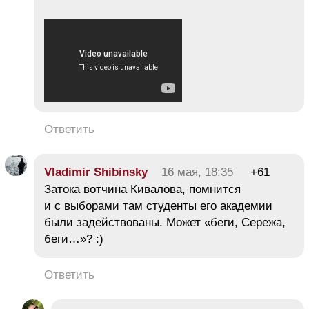
Ответить
Vladimir Shibinsky
16 мая, 18:35
+61
Затока вотчина Кивалова, помнится
и с выборами там студенты его академии
были задействованы. Может «беги, Сережа,
беги…»? :)
Ответить