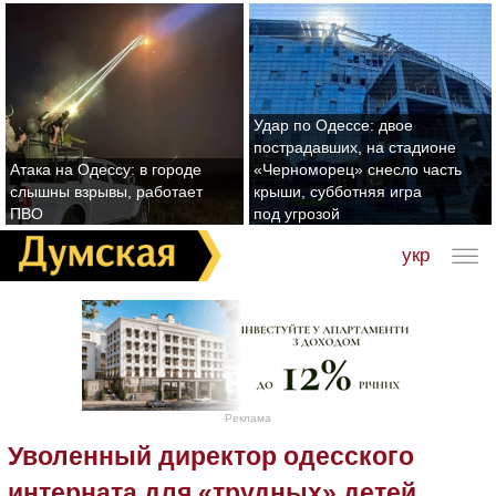
Удар по Одессе: двое
пострадавших, на стадионе
Атака на Одессу: в городе
«Черноморец» снесло часть
слышны взрывы, работает
крыши, субботняя игра
ПВО
под угрозой
укр
Реклама
Уволенный директор одесского
интерната для «трудных» детей