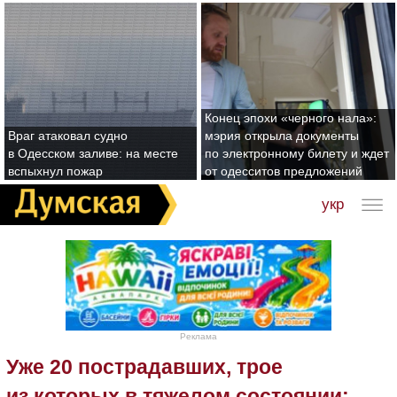
Конец эпохи «черного нала»:
Враг атаковал судно
мэрия открыла документы
в Одесском заливе: на месте
по электронному билету и ждет
вспыхнул пожар
от одесситов предложений
укр
Реклама
Уже 20 пострадавших, трое
из которых в тяжелом состоянии: