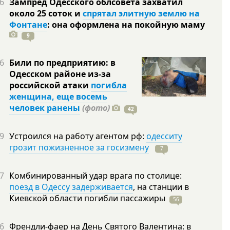
6
Зампред Одесского облсовета захватил
около 25 соток и
спрятал элитную землю на
Фонтане
: она оформлена на покойную
маму
9
6
Били по предприятию: в
Одесском районе из-за
российской атаки
погибла
женщина, еще восемь
человек ранены
(фото)
42
9
Устроился на работу агентом рф:
одесситу
грозит пожизненное за госизмену
7
7
Комбинированный удар врага по столице:
поезд в Одессу задерживается
, на станции в
Киевской области погибли
пассажиры
56
6
Френдли-фаер на День Святого Валентина: в