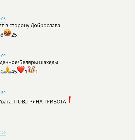
:06
ят в сторону Доброслава
63
25
:00
денное/Беляры шахеды
50
45
1
1
:59
Увага. ПОВІТРЯНА ТРИВОГА
1
:36