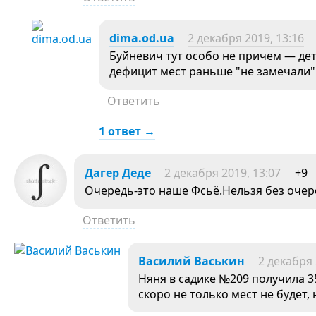
dima.od.ua
2 декабря 2019, 13:16
Буйневич тут особо не причем — дет
дефицит мест раньше "не замечали"
Ответить
1 ответ →
Дагер Деде
2 декабря 2019, 13:07
+9
Очередь-это наше Фсьё.Нельзя без очер
Ответить
Василий Васькин
2 декабря 
Няня в садике №209 получила 
скоро не только мест не будет,