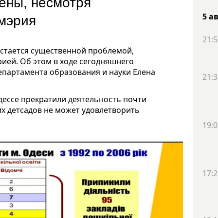
ены, несмотря
 мэрия
5 а
21:5
остается существенной проблемой,
ией. Об этом в ходе сегодняшнего
партамента образования и науки Елена
21:3
 Одессе прекратили деятельность почти
х детсадов не может удовлетворить
19:0
17:2