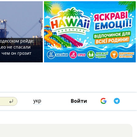
одесском рейде:
Leo не спасали
 чем он грозит
укр
Войти