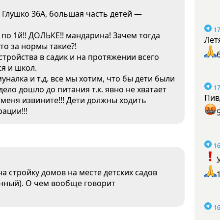
а Глушко 36А, большая часть детей —
17
по 1й!! ДОЛЬКЕ!! мандарина! Зачем тогда
Лет
то за нормы такие?!
тройства в садик и на протяжении всего
я и школ.
уналка и т.д. все мы хотим, что бы дети были
17
дело дошло до питания т.к. явно не хватает
Пив
 меня извините!!! Дети должны ходить
ации!!!
16
 на стройку домов на месте детских садов
енный). О чем вообще говорит
16