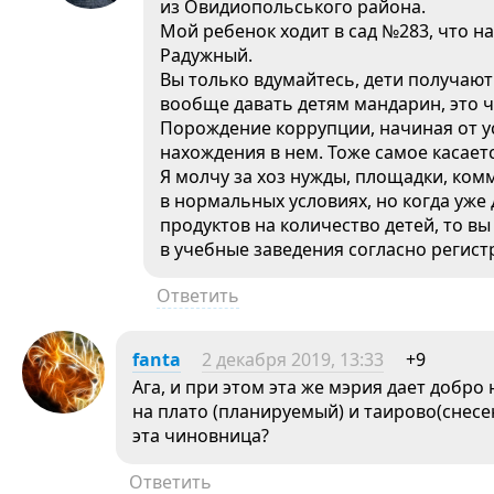
из Овидиопольського района.
Мой ребенок ходит в сад №283, что н
Радужный.
Вы только вдумайтесь, дети получают 
вообще давать детям мандарин, это ч
Порождение коррупции, начиная от ус
нахождения в нем. Тоже самое касаетс
Я молчу за хоз нужды, площадки, комм
в нормальных условиях, но когда уже 
продуктов на количество детей, то вы
в учебные заведения согласно регистр
Ответить
fanta
2 декабря 2019, 13:33
+9
Ага, и при этом эта же мэрия дает добро
на плато (планируемый) и таирово(снес
эта чиновница?
Ответить