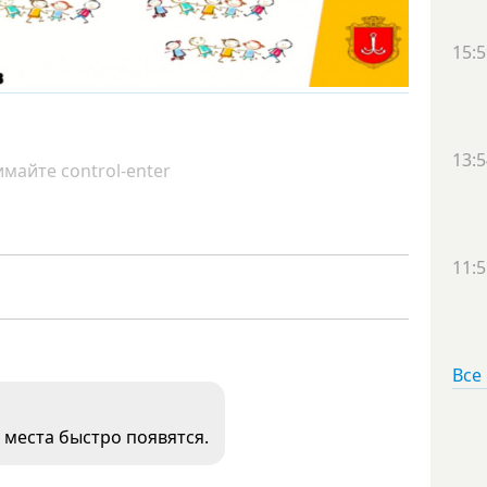
15:5
13:5
майте control-enter
11:5
Все
 места быстро появятся.