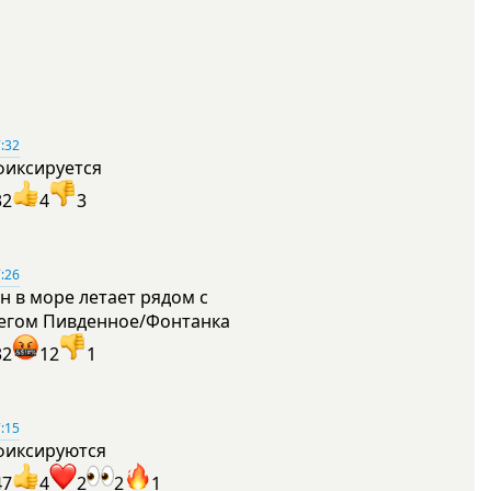
:32
фиксируется
32
4
3
:26
н в море летает рядом с
егом Пивденное/Фонтанка
32
12
1
:15
фиксируются
47
4
2
2
1