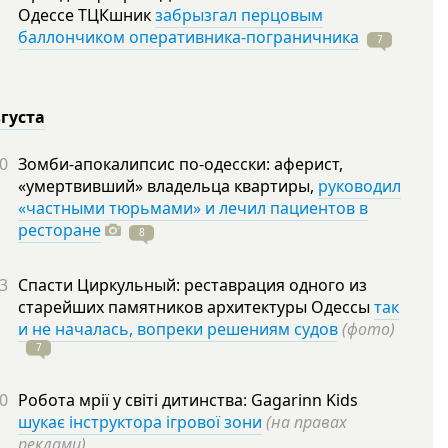
Одессе ТЦКшник
забрызгал перцовым
баллончиком оперативника-пограничника
7
вгуста
0
Зомби-апокалипсис по-одесски: аферист,
«умертвивший» владельца квартиры,
руководил
«частными тюрьмами» и лечил пациентов в
ресторане
8
3
Спасти Циркульный: реставрация одного из
старейших памятников архитектуры Одессы
так
и не началась, вопреки решениям судов
(фото)
7
0
Робота мрії у світі дитинства: Gagarinn Kids
шукає інструктора ігрової зони
(на правах
реклами)