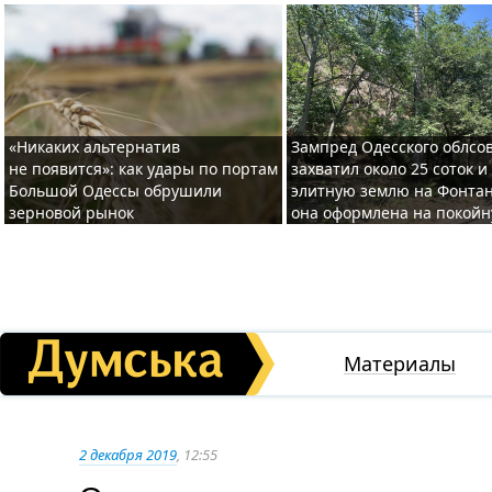
«Никаких альтернатив
Зампред Одесского облсо
не появится»: как удары по портам
захватил около 25 соток и
Большой Одессы обрушили
элитную землю на Фонтан
зерновой рынок
она оформлена на покой
Материалы
2 декабря 2019
, 12:55