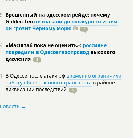
9
Брошенный на одесском рейде: почему
Golden Leo
не спасали до последнего и чем
он грозит Черному морю
7
4
«Масштаб пока не оценить»:
россияне
повредили в Одессе газопровод
высокого
давления
5
1
В Одессе после атаки рф
временно ограничили
работу общественного транспорта
в районе
ликвидации
последствий
5
 новости →