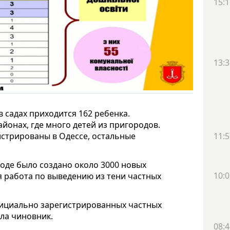
15:1
13:3
в садах приходится 162 ребенка.
йонах, где много детей из пригородов.
гистрированы в Одессе, остальные
11:5
ороде было создано около 3000 новых
10:0
ся работа по выведению из тени частных
 официально зарегистрированных частных
ула чиновник.
08:4