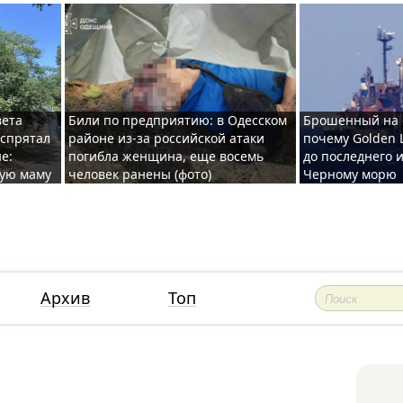
вета
Били по предприятию: в Одесском
Брошенный на 
 спрятал
районе из-за российской атаки
почему Golden 
е:
погибла женщина, еще восемь
до последнего и
ную маму
человек ранены (фото)
Черному морю
Архив
Топ