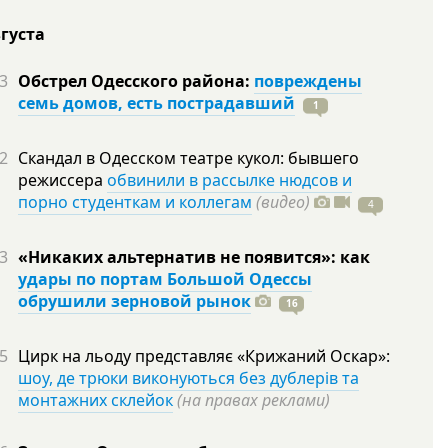
вгуста
3
Обстрел Одесского района:
повреждены
семь домов, есть пострадавший
1
2
Скандал в Одесском театре кукол: бывшего
режиссера
обвинили в рассылке нюдсов и
порно студенткам и коллегам
(видео)
4
3
«Никаких альтернатив не появится»: как
удары по портам Большой Одессы
обрушили зерновой рынок
16
5
Цирк на льоду представляє «Крижаний Оскар»:
шоу, де трюки виконуються без дублерів та
монтажних склейок
(на правах реклами)