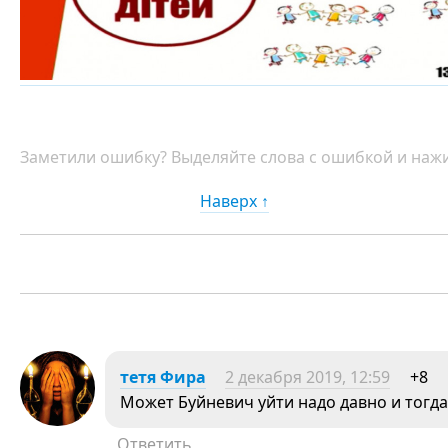
Заметили ошибку? Выделяйте слова с ошибкой и нажи
Наверх ↑
тетя Фира
2 декабря 2019, 12:59
+8
Может Буйневич уйти надо давно и тогда
Ответить