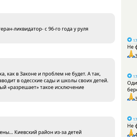
еран-ликвидатор- с 96-го года у руля
17
Не 
 как в Законе и проблем не будет. А так,
17
аводит в одесские сады и школы своих детей.
Оди
рый «разрешает» такое исключение
бер
17
Не 
ены… Киевский район из-за детей