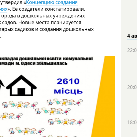
утвердил «
Концепцию создания
иях
». Ее создатели констатировали,
 города в дошкольных учреждениях
 садов. Новые места планируется
тарых садиков и создания дошкольных
.
4 а
22:0
20:0
18:0