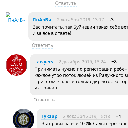
Ответить
ПнАлВч
2 декабря 2019, 13:17
-3
Вас почитать, так Буйневич такая себе вет
и за все в ответе!
Ответить
Lawyers
2 декабря 2019, 13:24
+8
Принимать нужно по регистрации ребенка,
каждое утро поток людей из Радужного з
При этом в плюсе только директор кото
из правил.
Ответить
Тукзар
2 декабря 2019, 15:18
+4
Вы правы на все 100%. Сады переполн