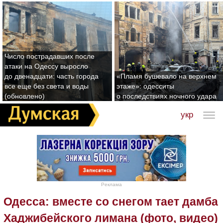
Число пострадавших после
атаки на Одессу выросло
до двенадцати: часть города
«Пламя бушевало на верхнем
все еще без света и воды
этаже»: одесситы
(обновлено)
о последствиях ночного удара
укр
Реклама
Одесса: вместе со снегом тает дамба
Хаджибейского лимана (фото, видео)