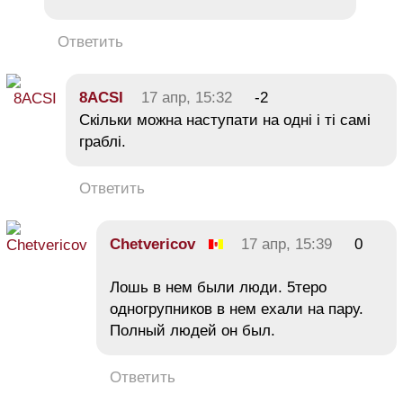
Ответить
8ACSI
17 апр, 15:32
-2
Скільки можна наступати на одні і ті самі
граблі.
Ответить
Chetvericov
17 апр, 15:39
0
Лошь в нем были люди. 5теро
одногрупников в нем ехали на пару.
Полный людей он был.
Ответить