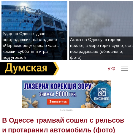
Удар по Одессе: двое
пострадавших, на стадионе
Атака на Одессу: в городе
«Черноморец» снесло часть
прилет, в море горит судно, ест
крыши, субботняя игра
пострадавшие (обновлено,
под угрозой
фото)
укр
Реклама
В Одессе трамвай сошел с рельсов
и протаранил автомобиль (фото)