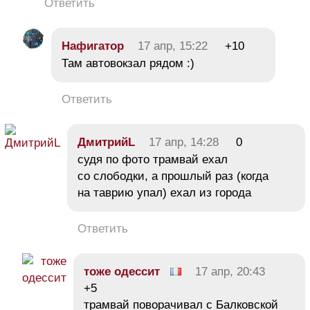
Ответить
Нафигатор
17 апр, 15:22
+10
Там автовокзал рядом :)
Ответить
ДмитрийL
17 апр, 14:28
0
судя по фото трамвай ехал
со слободки, а прошлый раз (когда
на таврию упал) ехал из города
Ответить
тоже одессит
17 апр, 20:43
+5
трамвай поворачивал с Балковской