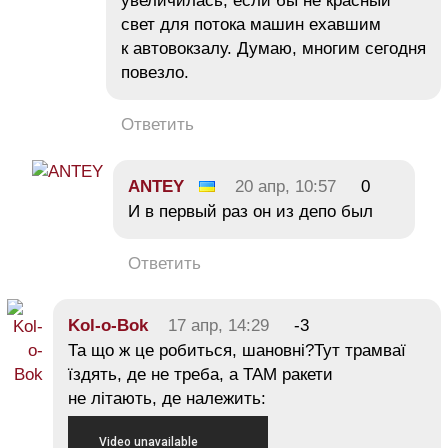
увеличилась, если бы не красный
свет для потока машин ехавшим
к автовокзалу. Думаю, многим сегодня
повезло.
Ответить
ANTEY
20 апр, 10:57
0
И в первый раз он из депо был
Ответить
Kol-o-Bok
17 апр, 14:29
-3
Та що ж це робиться, шановні?Тут трамваї
їздять, де не треба, а ТАМ ракети
не літають, де належить: