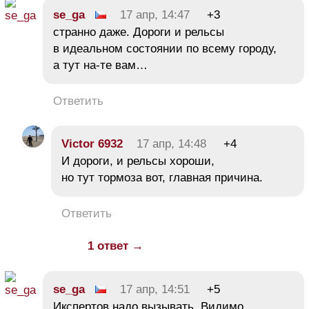
se_ga
17 апр, 14:47
+3
странно даже. Дороги и рельсы
в идеальном состоянии по всему городу,
а тут на-те вам…
Ответить
Victor 6932
17 апр, 14:48
+4
И дороги, и рельсы хороши,
но тут тормоза вот, главная причина.
Ответить
1 ответ →
se_ga
17 апр, 14:51
+5
Икспертов надо вызывать. Видимо,