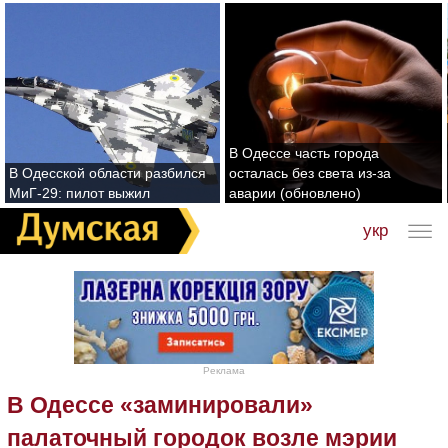
В Одессе часть города
В Одесской области разбился
осталась без света из-за
МиГ-29: пилот выжил
аварии (обновлено)
укр
Реклама
В Одессе «заминировали»
палаточный городок возле мэрии