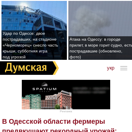
Удар по Одессе: двое
пострадавших, на стадионе
Атака на Одессу: в городе
«Черноморец» снесло часть
прилет, в море горит судно, ест
крыши, субботняя игра
пострадавшие (обновлено,
под угрозой
фото)
укр
Реклама
В Одесской области фермеры
предвкушают рекордный урожай: