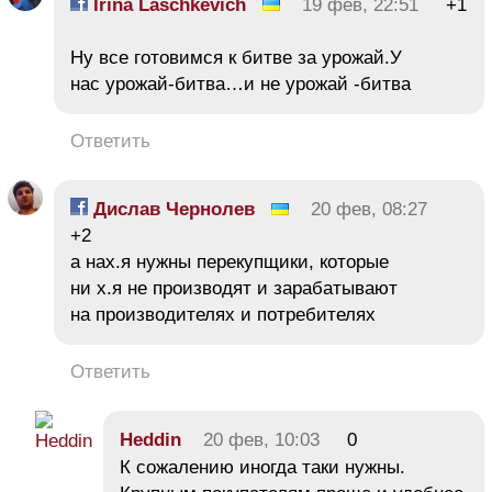
Irina Laschkevich
19 фев, 22:51
+1
Ну все готовимся к битве за урожай.У
нас урожай-битва…и не урожай -битва
Ответить
Дислав Чернолев
20 фев, 08:27
+2
а нах.я нужны перекупщики, которые
ни х.я не производят и зарабатывают
на производителях и потребителях
Ответить
Heddin
20 фев, 10:03
0
К сожалению иногда таки нужны.