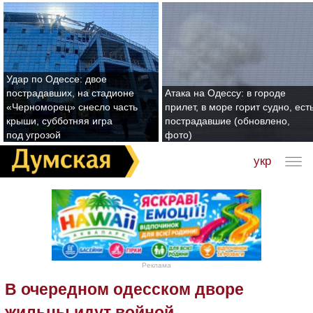
Удар по Одессе: двое
пострадавших, на стадионе
Атака на Одессу: в городе
«Черноморец» снесло часть
прилет, в море горит судно, ест
крыши, субботняя игра
пострадавшие (обновлено,
под угрозой
фото)
укр
Реклама
В очередном одесском дворе
жильцы идут войной