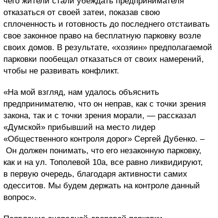
чего жители стали убеждать предпринимателя
отказаться от своей затеи, показав свою
сплоченность и готовность до после
днего отстаивать
свое законное право на бесплатную парковку возле
своих домов
. В результате, «хозяин» предполагаемой
парковки
пообещал отказаться от своих намерений,
чтобы не развивать конфликт.
«
На мой взгляд, нам удалось объяснить
предпринимателю, что он неправ, как с точки зрения
закона, так и с точки зрения морали
, — рассказал
«Думской» прибывший на место лидер
«Общественного контроля дорог» Сергей Дубенко. –
О
н должен понимать, что его незаконную парковку,
как и на ул. Тополевой 10а, все равно ликвидируют,
в первую очередь, благодаря активности самих
одесситов. Мы будем держать на контроле данный
вопрос».