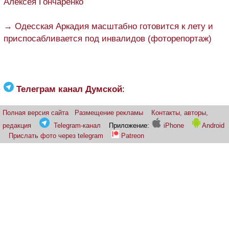
Алексея Гончаренко
→ Одесская Аркадия масштабно готовится к лету и
приспосабливается под инвалидов (фоторепортаж)
Телеграм канал Думской
:
Полная версия сайта
Размещение рекламы
Контакты, авторы,
редакция
Telegram-канал
Приложение:
iPhone
Android
Прислать фото через telegram
Patreon