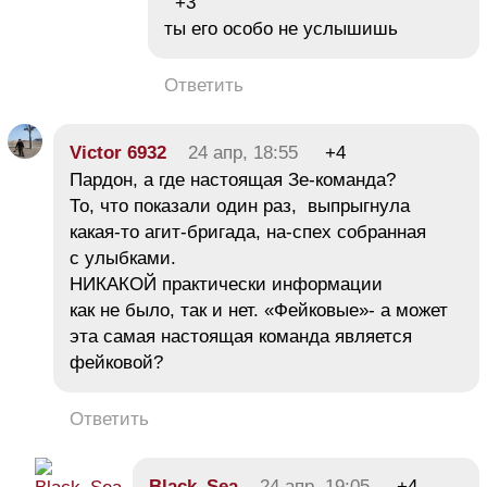
+3
ты его особо не услышишь
Ответить
Victor 6932
24 апр, 18:55
+4
Пардон, а где настоящая Зе-команда?
То, что показали один раз, выпрыгнула
какая-то агит-бригада, на-спех собранная
с улыбками.
НИКАКОЙ практически информации
как не было, так и нет. «Фейковые»- а может
эта самая настоящая команда является
фейковой?
Ответить
Black_Sea
24 апр, 19:05
+4