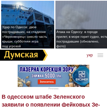
Удар по Одессе: двое
пострадавших, на стадионе
Атака на Одессу: в городе
«Черноморец» снесло часть
прилет, в море горит судно, ест
крыши, субботняя игра
пострадавшие (обновлено,
под угрозой
фото)
укр
Реклама
В одесском штабе Зеленского
заявили о появлении фейковых Зе-