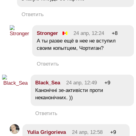
Ответить
Strоngеr
24 апр, 12:24
+8
А ты разве ещё в нее не вступил
своим копытцем, Чортиган?
Ответить
Black_Sea
24 апр, 12:49
+9
Канонічні зе-активісти проти
неканонічних. ))
Ответить
Yulia Grigorieva
24 апр, 12:58
+9