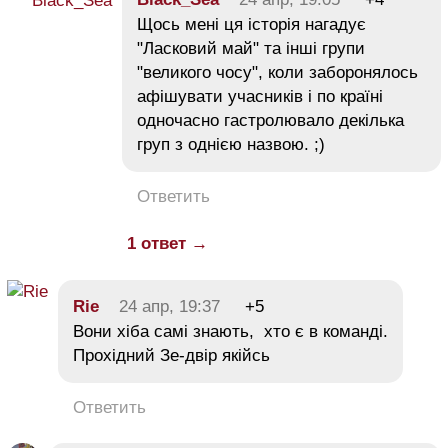
Щось мені ця історія нагадує
"Ласковий май" та інші групи
"великого чосу", коли заборонялось
афішувати учасників і по країні
одночасно гастролювало декілька
груп з однією назвою. ;)
Ответить
1 ответ →
Rie
24 апр, 19:37
+5
Вони хіба самі знають, хто є в команді.
Прохідний Зе-двір якійсь
Ответить