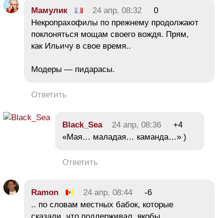
Мамулик
24 апр, 08:32
0
Некропрахофилы по прежнему продолжают
поклоняться мощам своего вождя. Прям,
как Ильичу в свое время..
Модеры — пидарасы.
Ответить
Black_Sea
24 апр, 08:36
+4
«Мая… маладая… каманда…» )
Ответить
Ramon
24 апр, 08:44
-6
.. по словам местных бабок, которые
сказали. что поддерживал, якобы