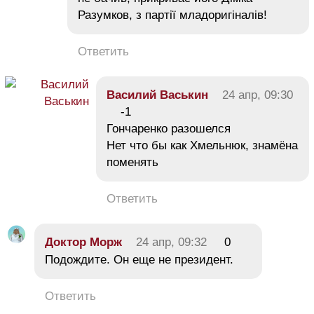
Разумков, з партії младоригіналів!
Ответить
Василий Васькин
24 апр, 09:30
-1
Гончаренко разошелся
Нет что бы как Хмельнюк, знамёна
поменять
Ответить
Дoктop Mopж
24 апр, 09:32
0
Подождите. Он еще не президент.
Ответить