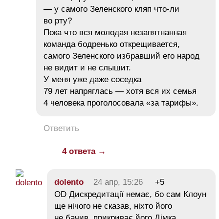
— у самого Зеленского кляп что-ли
во рту?
Пока что вся молодая незапятнанная
команда бодренько открещивается,
самого Зеленского избравший его народ
не видит и не слышит.
У меня уже даже соседка
79 лет напряглась — хотя вся их семья
4 человека проголосовала «за тарифы».
Ответить
4 ответа →
dolento
24 апр, 15:26
+5
OD Дискредитації немає, бо сам Клоун
ще нічого не сказав, ніхто його
не бачив, прикриває його Дімка