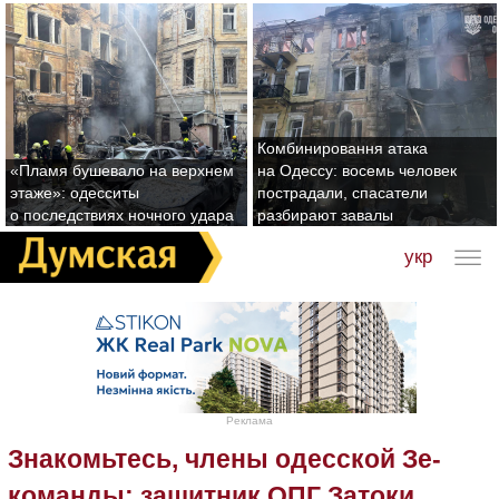
Комбинировання атака
«Пламя бушевало на верхнем
на Одессу: восемь человек
этаже»: одесситы
пострадали, спасатели
о последствиях ночного удара
разбирают завалы
укр
Реклама
Знакомьтесь, члены одесской Зе-
команды: защитник ОПГ Затоки