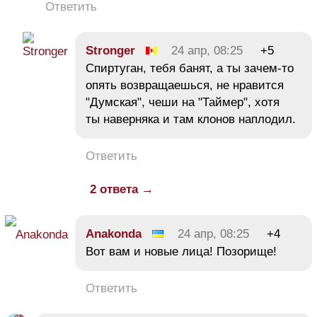
Ответить
Strоngеr
24 апр, 08:25
+5
Спиртуган, тебя банят, а ты зачем-то
опять возвращаешься, не нравится
"Думская", чеши на "Таймер", хотя
ты наверняка и там клонов наплодил.
Ответить
2 ответа →
Anakonda
24 апр, 08:25
+4
Вот вам и новые лица! Позорище!
Ответить