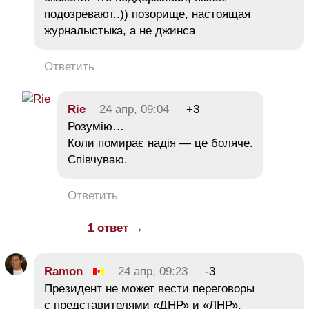
подозревают..)) позорище, настоящая
журналыстыка, а не джинса
Ответить
Rie
24 апр, 09:04
+3
Розумію…
Коли помирає надія — це боляче.
Співчуваю.
Ответить
1 ответ →
Ramon
24 апр, 09:23
-3
Президент не может вести переговоры
с представителями «ДНР» и «ЛНР»,