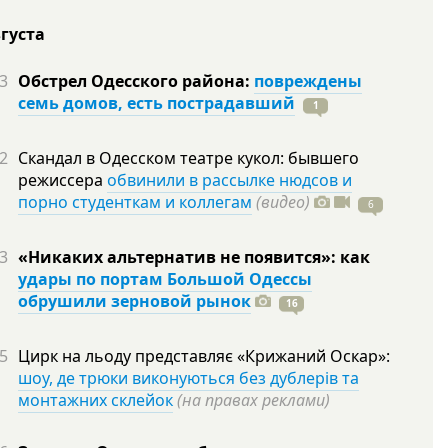
вгуста
3
Обстрел Одесского района:
повреждены
семь домов, есть пострадавший
1
2
Скандал в Одесском театре кукол: бывшего
режиссера
обвинили в рассылке нюдсов и
порно студенткам и коллегам
(видео)
6
3
«Никаких альтернатив не появится»: как
удары по портам Большой Одессы
обрушили зерновой рынок
16
5
Цирк на льоду представляє «Крижаний Оскар»:
шоу, де трюки виконуються без дублерів та
монтажних склейок
(на правах реклами)