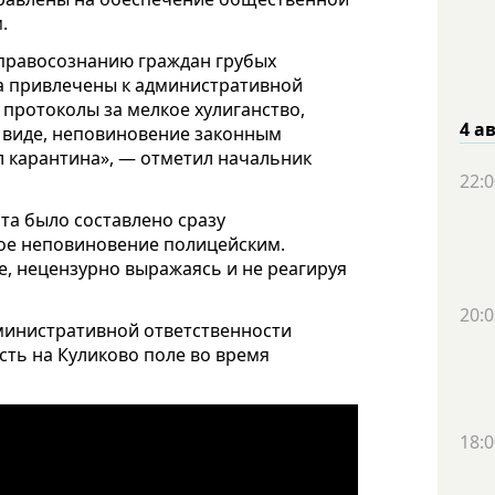
.
правосознанию граждан грубых
а привлечены к административной
 протоколы за мелкое хулиганство,
4 а
 виде, неповиновение законным
 карантина», — отметил начальник
22:0
та было составлено сразу
тное неповиновение полицейским.
, нецензурно выражаясь и не реагируя
20:0
министративной ответственности
асть на Куликово поле во время
18:0