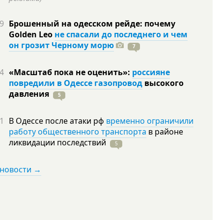
9
Брошенный на одесском рейде: почему
Golden Leo
не спасали до последнего и чем
он грозит Черному морю
7
4
«Масштаб пока не оценить»:
россияне
повредили в Одессе газопровод
высокого
давления
5
1
В Одессе после атаки рф
временно ограничили
работу общественного транспорта
в районе
ликвидации
последствий
5
 новости →