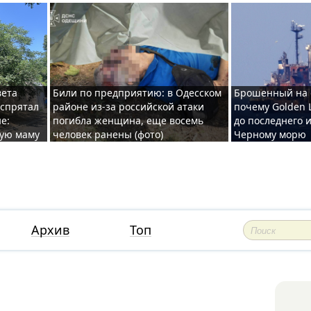
вета
Били по предприятию: в Одесском
Брошенный на 
 спрятал
районе из-за российской атаки
почему Golden 
е:
погибла женщина, еще восемь
до последнего и
ную маму
человек ранены (фото)
Черному морю
Архив
Топ