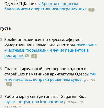
Одессе ТЦКшник
забрызгал перцовым
баллончиком оперативника-пограничника
7
вгуста
0
Зомби-апокалипсис по-одесски: аферист,
«умертвивший» владельца квартиры,
руководил
«частными тюрьмами» и лечил пациентов в
ресторане
8
3
Спасти Циркульный: реставрация одного из
старейших памятников архитектуры Одессы
так
и не началась, вопреки решениям судов
(фото)
7
0
Робота мрії у світі дитинства: Gagarinn Kids
шукає інструктора ігрової зони
(на правах
реклами)