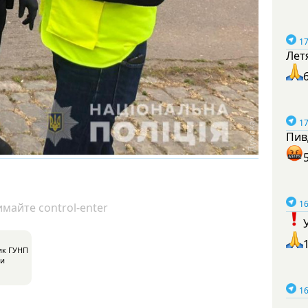
17
Лет
17
Пив
16
майте control-enter
ик ГУНП
ти
16