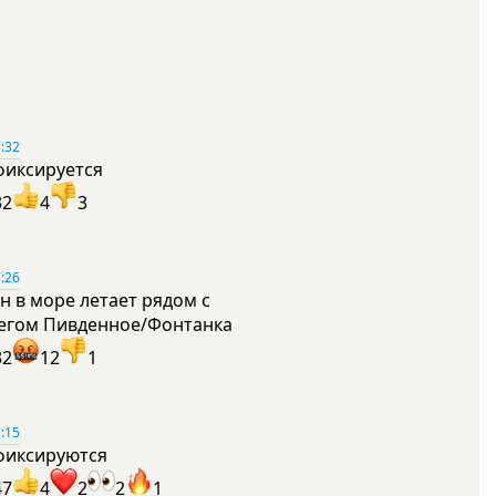
:32
фиксируется
32
4
3
:26
н в море летает рядом с
егом Пивденное/Фонтанка
32
12
1
:15
фиксируются
47
4
2
2
1