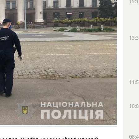
15:1
13:3
11:5
10:0
08:4
равлены на обеспечение общественной