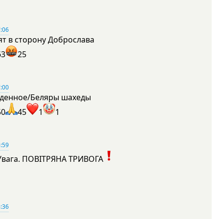
:06
ят в сторону Доброслава
63
25
:00
денное/Беляры шахеды
50
45
1
1
:59
Увага. ПОВІТРЯНА ТРИВОГА
1
:36