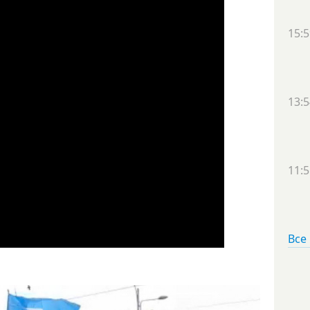
15:5
13:5
11:5
Все