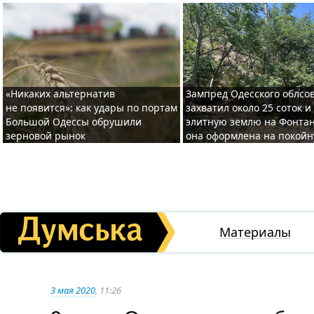
«Никаких альтернатив
Зампред Одесского облсо
не появится»: как удары по портам
захватил около 25 соток и
Большой Одессы обрушили
элитную землю на Фонтан
зерновой рынок
она оформлена на покой
Материалы
3 мая 2020
, 11:26