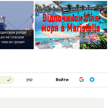
одесском рейде:
Leo не спасали
 чем он грозит
укр
Войти