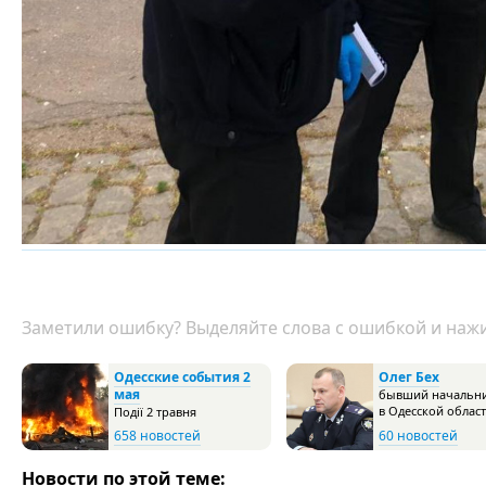
Заметили ошибку? Выделяйте слова с ошибкой и нажи
Одесские события 2
Олег Бех
мая
бывший начальн
в Одесской облас
Події 2 травня
658 новостей
60 новостей
Новости по этой теме: