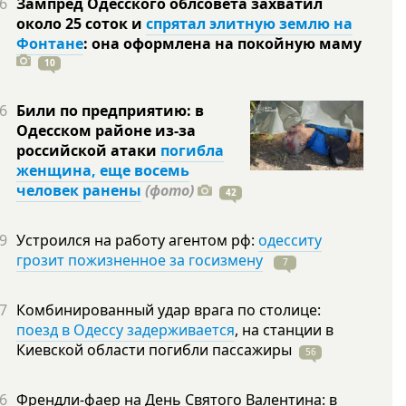
6
Зампред Одесского облсовета захватил
около 25 соток и
спрятал элитную землю на
Фонтане
: она оформлена на покойную
маму
10
6
Били по предприятию: в
Одесском районе из-за
российской атаки
погибла
женщина, еще восемь
человек ранены
(фото)
42
9
Устроился на работу агентом рф:
одесситу
грозит пожизненное за госизмену
7
7
Комбинированный удар врага по столице:
поезд в Одессу задерживается
, на станции в
Киевской области погибли
пассажиры
56
6
Френдли-фаер на День Святого Валентина: в