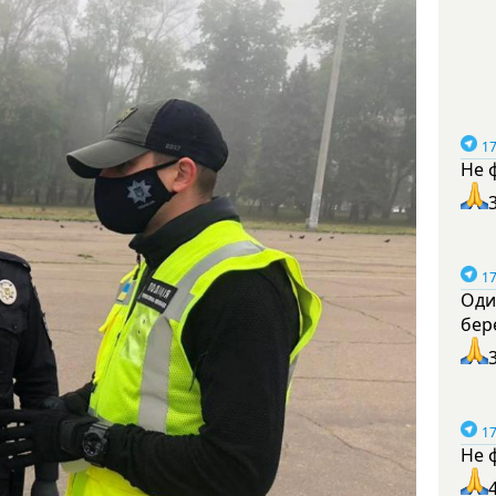
17
Не 
17
Оди
бер
17
Не 