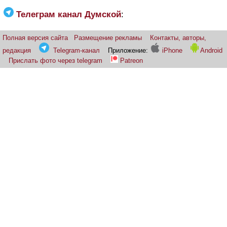
Телеграм канал Думской
:
Полная версия сайта
Размещение рекламы
Контакты, авторы,
редакция
Telegram-канал
Приложение:
iPhone
Android
Прислать фото через telegram
Patreon