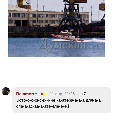
Belamorte
11 апр, 11:26
+7
Эсто-о-о-онс-к-и-ие ка-атера-а-а-а для-а-а
спа-а-ас-аа-а-ате-еле-е-ей