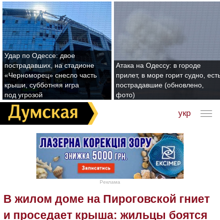
Удар по Одессе: двое
пострадавших, на стадионе
Атака на Одессу: в городе
«Черноморец» снесло часть
прилет, в море горит судно, ест
крыши, субботняя игра
пострадавшие (обновлено,
под угрозой
фото)
укр
Реклама
В жилом доме на Пироговской гниет
и проседает крыша: жильцы боятся